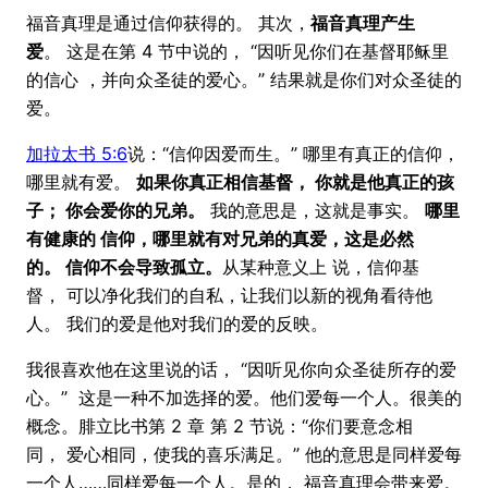
福音真理是通过信仰获得的。 其次，
福音真理产生
爱
。 这是在第 4 节中说的， “因听见你们在基督耶稣里
的信心 ，并向众圣徒的爱心。” 结果就是你们对众圣徒的
爱。
加拉太书 5:6
说：“信仰因爱而生。” 哪里有真正的信仰，
哪里就有爱。
如果你真正相信基督， 你就是他真正的孩
子； 你会爱你的兄弟。
我的意思是，这就是事实。
哪里
有健康的 信仰，哪里就有对兄弟的真爱，这是必然
的。 信仰不会导致孤立。
从某种意义上 说，信仰基
督， 可以净化我们的自私，让我们以新的视角看待他
人。 我们的爱是他对我们的爱的反映。
我很喜欢他在这里说的话， “因听见你向众圣徒所存的爱
心。” 这是一种不加选择的爱。他们爱每一个人。很美的
概念。腓立比书第 2 章 第 2 节说：“你们要意念相
同， 爱心相同，使我的喜乐满足。” 他的意思是同样爱每
一个人……同样爱每一个人。是的， 福音真理会带来爱。