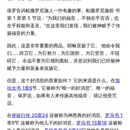
保罗告诉帖撒罗尼迦人一件有趣的事。帖撒罗尼迦前 书
第 1 章第 5 节说：“为我们的福音， 不独在乎言语，也
在乎权能和圣灵。”在这里我们发现，我们被神赋予了传
扬福音的力量。
因此，这是非常重要的商品。耶稣宣扬了它。 他命令我
们……捍卫它，为它努力，为它团契， 为它受苦， 不阻
碍它， 永远不要为它感到羞耻，并意识到我们已经被神
赋予力量和装备来宣扬它。
但是，这个好消息的质量如何？ 它的来源是什么。在
加
拉太书 1章6
节，它被称为“唯一的好消息”。唯一的福
音， 保罗说，如果有人来传扬其他福音， 就让他受咒
诅。
在
使徒行传 20章24
这被称为神恩典的好消息。
罗马书 1
章9节 这被称为他儿子的好消息。
罗马书 15章16
这被称