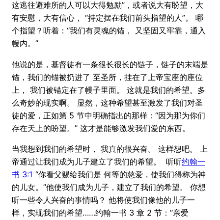
这逃往避难所的人可以大得勉励”，或者说大有盼望，大
有安慰，大有信心， “持定摆在我们前头指望的人”。 哪
个指望？听着：“我们有灵魂的锚， 又坚固又牢靠，通入
幔内。”
他说的是，基督徒有一条很长很长的链子，链子的末端是
锚，我们的锚被扔进了 至圣所，挂在了上帝宝座的座位
上， 我们被锚定在了幔子里面。 这就是我们的希望。多
么奇妙的现实啊。 显然，这种希望甚至激发了我们对圣
徒的爱，正如第 5 节中明确指出的那样：“因为那为你们
存在天上的盼望。” 这才是能够激发我们爱的东西。
当我想到我们的希望时， 我真的很兴奋。 这样想吧。 上
帝通过让我们成为儿子建立了我们的希望。 听听
约翰一
书 3:1
“你看父赐给我们是 何等的慈爱，使我们得称为神
的儿女。”他使我们成为儿子，建立了我们的希望。 你想
听一些令人兴奋的事情吗？ 他将使我们像他的儿子一
样，实现我们的希望……约翰一书 3 章 2 节：“亲爱