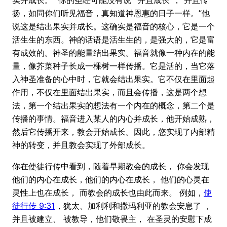
扬，如同你们听见福音，真知道神恩惠的日子一样。”他
说这是结出果实并成长。这确实是福音的核心，它是一个
活生生的东西。神的话语是活生生的，是强大的，它是富
有成效的。神圣的能量结出果实。福音就像一种内在的能
量，像芥菜种子长成一棵树一样传播。它是活的，当它落
入神圣准备的心中时，它就会结出果实。它不仅在里面起
作用，不仅在里面结出果实，而且会传播，这是两个想
法，第一个结出果实的想法有一个内在的概念，第二个是
传播的事情。福音进入某人的内心并成长，他开始成熟，
然后它传播开来，教会开始成长。因此，您实现了内部精
神的转变，并且教会实现了外部成长。
你在使徒行传中看到，随着早期教会的成长， 你会发现
他们的内心在成长，他们的内心在成长， 他们的心灵在
灵性上也在成长， 而教会的成长也由此而来。 例如，
使
徒行传 9:31
，犹太、加利利和撒玛利亚的教会安息了 ，
并且被建立、 被教导，他们敬畏主， 在圣灵的安慰下成