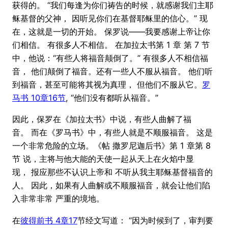
获得的。 “我们每逢为你们祷告的时候，就感谢我们主耶
稣基督的父神， 因听见你们在基督耶稣里的信心。” 现
在，这就是一切的开始。 保罗说——我要感谢上帝让你
们相信。 有很多人不相信。 在加拉太书第 1 章 第 7 节
中，他说：“有些人将福音颠倒了。” 有很多人不相信福
音， 他们颠倒了福音。还有一些人不服从福音。 他们听
到福音，甚至可能将其视为真理， 但他们不服从它。
罗
马书 10章16节
, “他们没有都听从福音。”
因此，保罗在《加拉太书》中说，有些人曲解了福
音。 而在《罗马书》中，有些人就是不顺服福音。 这是
一个非常危险的立场。《帖 撒罗尼迦后书》第 1 章第 8
节 说，主将与他大能的天使一起从天上在火焰中显
现， 报应那些不认识上帝和 不听从我主耶稣基督福音的
人。 因此，如果有人曲解或不顺服福音，就会让他们陷
入非常非常 严重的境地。
在
彼得前书 4章17
节经文写道： “因为时候到了，审判要