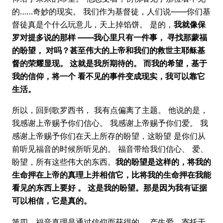
的……奇妙的现实。 我们作为基督徒，人们说——你们基
督徒真是个什么玩意儿，天上掉馅饼。 是的，
我就像保
罗对提多说的那样 ——我心里只有一件事， 寻找那蒙福
的盼望， 对吗？甚至伟大的上帝和我们的救世主耶稣基
督的荣耀显现。 这就是我所期待的。 而我的希望，基于
我的信仰，将一个 看不见的事件变成现实，我可以靠它
生活。
所以，回到歌罗西书， 我有点偏离了主题。 他说的是，
我感谢上帝赐予你们信心。 我感谢上帝赐予你们爱。 我
感谢上帝赐予你们在天上所存的盼望，这盼望 是你们从
前听见福音的时候所听见的。 福音带给我们信心、 爱、
盼望，所有这些伟大的东西。
我的盼望是这样的，将我的
生命押在上帝的真理上并相信它，比将我的生命押在我能
看见的东西上要好 。 这是我的盼望。那是因为我有证据
可以相信，它是真的。
第四，福音真理是通过信仰而获得的， 产生爱，寄托于