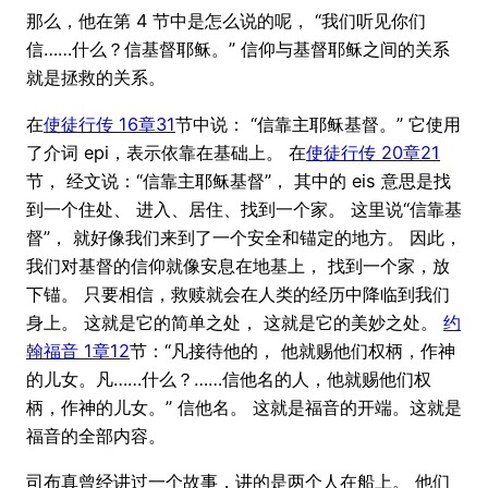
那么，他在第 4 节中是怎么说的呢， “我们听见你们
信……什么？信基督耶稣。” 信仰与基督耶稣之间的关系
就是拯救的关系。
在
使徒行传 16章31
节中说： “信靠主耶稣基督。” 它使用
了介词 epi，表示依靠在基础上。 在
使徒行传 20章21
节， 经文说：“信靠主耶稣基督”， 其中的 eis 意思是找
到一个住处、 进入、居住、找到一个家。 这里说“信靠基
督”， 就好像我们来到了一个安全和锚定的地方。 因此，
我们对基督的信仰就像安息在地基上， 找到一个家，放
下锚。 只要相信，救赎就会在人类的经历中降临到我们
身上。 这就是它的简单之处， 这就是它的美妙之处。
约
翰福音 1章12
节：“凡接待他的， 他就赐他们权柄，作神
的儿女。凡……什么？……信他名的人，他就赐他们权
柄，作神的儿女。” 信他名。 这就是福音的开端。这就是
福音的全部内容。
司布真曾经讲过一个故事，讲的是两个人在船上。 他们