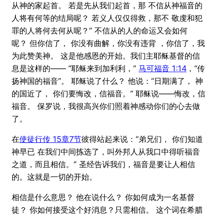
从神的家起首。 若是先从我们起首，那 不信从神福音的
人将有何等的结局呢？ 若义人仅仅得救，那不 敬虔和犯
罪的人将何去何从呢？” 不信从的人的命运又会如何
呢？ 但你信了， 你没有曲解，你没有违背 ，你信了，我
为此赞美神。 这是他感恩的开始。我们主耶稣基督的信
息是这样的—— “耶稣来到加利利，”
马可福音 1:14
，“传
扬神国的福音”。 耶稣说了什么？ 他说：“日期满了， 神
的国近了， 你们要悔改，信福音。” 耶稣说——悔改，信
福音。 保罗说，我很高兴你们照着神感动你们的心去做
了。
在
使徒行传 15章7节
彼得站起来说：“弟兄们， 你们知道
神早已 在我们中间拣选了，叫外邦人从我口中得听福音
之道，而且相信。” 圣经告诉我们，福音是要让人相信
的。这就是一切的开始。
相信是什么意思？ 他在说什么？ 你如何成为一名基督
徒？ 你如何接受这个好消息？只需相信。 这个词在希腊