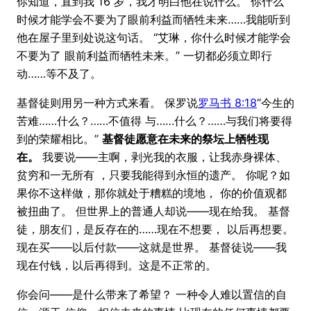
你知道，直到我 16 岁，我才明白他在说什么。 你什么
时候才能学会不要为了眼前利益而牺牲未来……我能听到
他在屋子里到处说这句话。 “艾琳，你什么时候才能学会
不要为了 眼前利益而牺牲未来。” 一切都必须立即行
动……等不及了。
基督徒则用另一种方式来看。 保罗说
罗马书 8:18
“今生的
苦难……什么？……不值得 与……什么？……与我们将要得
到的荣耀相比。”
基督徒愿意在未来的祭坛上牺牲现
在。
我要说——主啊，剥光我的衣服，让我赤身裸体、
贫穷和一无所有 ，只要我能得到永恒的遗产。 你呢？如
果你不这样做，那你就处于糟糕的境地， 你的价值观都
被扭曲了。 但世界上的普通人却说——现在给我。 基督
徒，朋友们，是反存在的……现在不想要， 以后再想要。
现在买——以后付款——这就是世界。 基督徒说——我
现在付钱，以后再得到。这是不正常的。
你会问——是什么带来了希望？ 一种令人难以置信的自