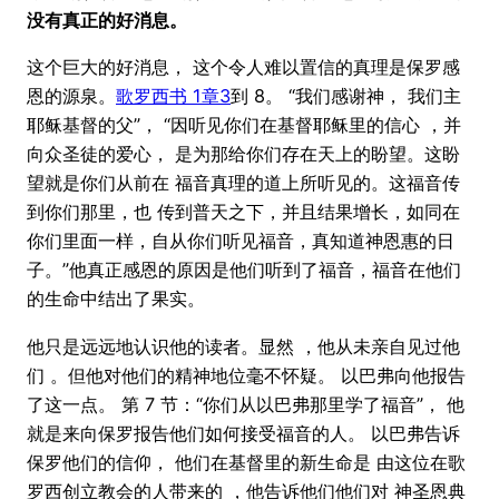
没有真正的好消息。
这个巨大的好消息， 这个令人难以置信的真理是保罗感
恩的源泉。
歌罗西书 1章3
到 8。 “我们感谢神， 我们主
耶稣基督的父”， “因听见你们在基督耶稣里的信心 ，并
向众圣徒的爱心， 是为那给你们存在天上的盼望。这盼
望就是你们从前在 福音真理的道上所听见的。这福音传
到你们那里，也 传到普天之下，并且结果增长，如同在
你们里面一样，自从你们听见福音，真知道神恩惠的日
子。”他真正感恩的原因是他们听到了福音，福音在他们
的生命中结出了果实。
他只是远远地认识他的读者。显然 ，他从未亲自见过他
们 。但他对他们的精神地位毫不怀疑。 以巴弗向他报告
了这一点。 第 7 节：“你们从以巴弗那里学了福音”， 他
就是来向保罗报告他们如何接受福音的人。 以巴弗告诉
保罗他们的信仰， 他们在基督里的新生命是 由这位在歌
罗西创立教会的人带来的 ，他告诉他们他们对 神圣恩典