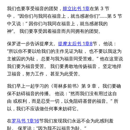
我们也要享受福音的团契，
腓立比书 1章
在第 3 节
中， “因你们与我同在福音上，就当感谢你们”……第 5 节
中又说：“ 因你们与我同在福音上，就当感谢我的
神”。 我们要享受因着福音而共同拥有的团契。
保罗进一步告诉提摩太。
提摩太后书 1章8
节， 他说：
“所以你不要以给我们的主作见证为耻， 也不要以我这为
主被囚的为耻， 总要与我为福音同受苦难。” 他在这里说
我们要为福音受苦。 我们要勇敢地传扬福音， 坚定地捍
卫福音，努力工作， 甚至为此受苦。
我们早上一起学习的《哥林多前书》第 9 章， 我们要确
保不妨碍福音的传播。 他说：“然而我们没有用过这自
由 或权利，而是忍受一切，以免阻碍基督的福音。” 所
以，我们不应该做任何事来妨碍它。
在
罗马书 1章16
节我们发现我们永远不会为此感到羞
耻。 保罗说：“因为我不以福音为耻。”