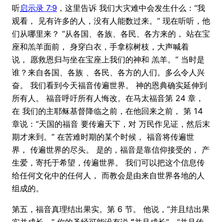
听
启示录 7:9
，这里告诉 我们大灾难中会发生什么：“我
观看， 见有许多的人，没有人能数过来。” 现在听听，他
们从哪里来？ “从各国、各族、各民、各方来的， 站在宝
座和羔羊面前， 身穿白衣，手拿棕树枝，大声喊着
说， 愿救恩归与坐在宝座上我们的神和 羔羊。” 当时是
谁？来自各国、各族 、各民、各方的人们。多么令人兴
奋。 我们看到今天福音传遍世界。 神的恩典确实延伸到
所有人。 福音呼吁所有人悔改。在马太福音第 24 章，
在 我们的主耶稣基督降临之前，在他回来之前， 第 14
章说：“天国的福音 要传遍天下，对 万民作见证，然后末
期才来到。” 在苦难时期的某个时候， 福音将传遍世
界， 传遍世界的尽头。 是的，福音是靠信仰接受的， 产
生爱，寄托于希望，传遍世界。 我们可以把这个信息传
给任何文化中的任何人， 而教会是由来自世界各地的人
组成的。
第五，福音真理结出果实。第 6 节。 他说，“并且结出果
实并成长。” 你的圣经可能没有说
“
并且成长”，“并且传