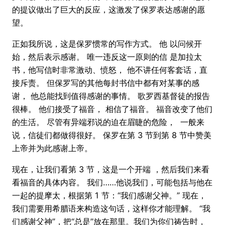
的提议做出了巨大的反应，这激发了保罗表达感谢的愿
望。
正如我所说，这是保罗惯常的写作方式。 他 以问候开
始，然后表示感谢。 唯一违反这一原则的信 是加拉太
书，他写信时非常激动、愤怒， 他不讲任何客套话，直
接斥责。 但保罗写的其他每封书信中都有对某事的感
谢， 他总能找到值得感谢的事情。 歌罗西基督徒的报告
很棒。 他们接受了福音， 相信了福音。 福音改变了他们
的生活。 尽管有异端邪说的迫在眉睫的危险， 一般来
说，信徒们都做得很好。 保罗在第 3 节到第 8 节中赞美
上帝并为此感谢上帝。
现在，让我们看第 3 节，这是一个开端 ，然后我们来看
看福音的具体内容。 我们……他说我们，可能包括与他在
一起的提摩太，根据第 1 节：“我们感谢父神。” 现在，
我们需要用希腊语来构造这句话，这样你才能理解。 “我
们感谢父神”，把“总是”放在那里。我们为你们祷告时，