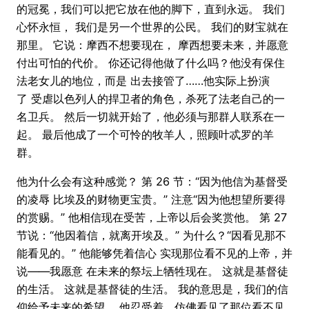
的冠冕，我们可以把它放在他的脚下，直到永远。 我们
心怀永恒， 我们是另一个世界的公民。 我们的财宝就在
那里。 它说：摩西不想要现在， 摩西想要未来，并愿意
付出可怕的代价。 你还记得他做了什么吗？他没有保住
法老女儿的地位，而是 出去接管了……他实际上扮演
了 受虐以色列人的捍卫者的角色，杀死了法老自己的一
名卫兵。 然后一切就开始了，他必须与那群人联系在一
起。 最后他成了一个可怜的牧羊人，照顾叶忒罗的羊
群。
他为什么会有这种感觉？ 第 26 节：“因为他信为基督受
的凌辱 比埃及的财物更宝贵。” 注意“因为他想望所要得
的赏赐。” 他相信现在受苦，上帝以后会奖赏他。 第 27
节说：“他因着信，就离开埃及。” 为什么？“因看见那不
能看见的。” 他能够凭着信心 实现那位看不见的上帝，并
说——我愿意 在未来的祭坛上牺牲现在。 这就是基督徒
的生活。 这就是基督徒的生活。 我的意思是，我们的信
仰给予未来的希望。 他忍受着，仿佛看见了那位看不见