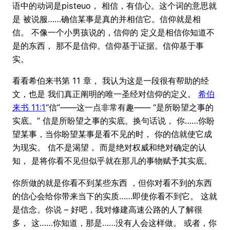
语中的动词是pisteuo， 相信，有信心。这个词的意思就
是 被说服……确信某事是真的并相信它。信仰就是相
信。 不像一个小男孩说的，信仰的 定义是相信你知道不
是的东西， 那不是信仰。信仰基于证据。信仰基于事
实。
看看希伯来书第 11 章， 我认为这是一段很有帮助的经
文，也是 我们真正阐明的唯一圣经对信仰的定义。
希伯
来书 11:1
“信”——这一点非常有趣—— “是所盼望之事的
实底。” 信是所盼望之事的实底。换句话说， 你……你盼
望某事，当你盼望某事是看不见的时， 你的信就使它成
为现实。 信不是渴望， 而是绝对权威和绝对确定的认
知， 是将你看不见但似乎就在那儿的事物赋予其实底。
你所做的就是你看不到某些东西 ，但你对看不到的东西
的信心会给你带来当下的实质……即使你看不到它。 这就
是信念。你说 – 好吧，我对修建高速公路的人了解很
多， 这……你知道，那是……没有人会这样做。 或者，你