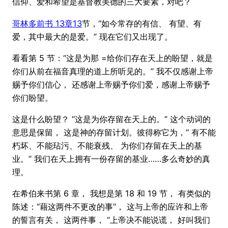
信仰、爱和希望是基督教美德的三大要素，对吧？
哥林多前书 13章13
节，“如今常存的有信、 有望、有
爱，其中最大的是爱。” 现在它们又出现了。
看看第 5 节：“这是为那 =给你们存在天上的盼望，就是
你们从前在福音真理的道上所听见的。” 我不仅感谢上帝
赐予你们信心， 还感谢上帝赐予你们爱，感谢上帝赐予
你们盼望。
这是什么盼望？ “这是为你存留在天上的。” 这个动词的
意思是保留， 这是神的存留计划。彼得称它为，“ 有不能
朽坏、不能玷污、不能衰残、 为你们存留在天上的基
业。” 我们在天上拥有一份存留的基业……多么奇妙的真
理。
在希伯来书第 6 章， 我想是第 18 和 19 节， 有类似的
陈述：“藉这两件不更改的事”， 这与上帝的应许和上帝
的誓言有关， 这两件事， “上帝决不能说谎， 好叫我们