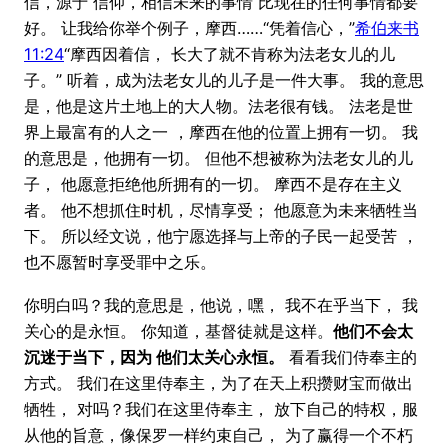
信，源于 信仰，相信未来的事情 比现在的任何事情都要
好。 让我给你举个例子，摩西……“凭着信心，”
希伯来书
11:24
“摩西因着信， 长大了就不肯称为法老女儿的儿
子。” 听着，成为法老女儿的儿子是一件大事。 我的意思
是，他是这片土地上的大人物。法老很有钱。 法老是世
界上最富有的人之一 ，摩西在他的位置上拥有一切。 我
的意思是，他拥有一切。 但他不想被称为法老女儿的儿
子， 他愿意拒绝他所拥有的一切。 摩西不是存在主义
者。 他不想抓住时机，尽情享受； 他愿意为未来牺牲当
下。 所以经文说，他宁愿选择与上帝的子民一起受苦 ，
也不愿暂时享受罪中之乐。
你明白吗？我的意思是，他说，嘿， 我不在乎当下， 我
关心的是永恒。 你知道，基督徒就是这样。
他们不会太
沉迷于当下，因为 他们太关心永恒。
看看我们侍奉主的
方式。 我们在这里侍奉主，为了在天上积攒财宝而做出
牺牲， 对吗？我们在这里侍奉主， 放下自己的特权，服
从他的旨意，像保罗一样约束自己， 为了赢得一个不朽