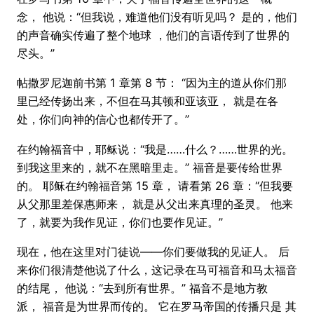
念， 他说：“但我说，难道他们没有听见吗？ 是的，他们
的声音确实传遍了整个地球 ，他们的言语传到了世界的
尽头。”
帖撒罗尼迦前书第 1 章第 8 节： “因为主的道从你们那
里已经传扬出来，不但在马其顿和亚该亚， 就是在各
处，你们向神的信心也都传开了。”
在约翰福音中，耶稣说：“我是……什么？……世界的光。
到我这里来的，就不在黑暗里走。” 福音是要传给世界
的。 耶稣在约翰福音第 15 章， 请看第 26 章：“但我要
从父那里差保惠师来， 就是从父出来真理的圣灵。 他来
了，就要为我作见证，你们也要作见证。”
现在，他在这里对门徒说——你们要做我的见证人。 后
来你们很清楚他说了什么，这记录在马可福音和马太福音
的结尾， 他说：“去到所有世界。” 福音不是地方教
派， 福音是为世界而传的。 它在罗马帝国的传播只是 其