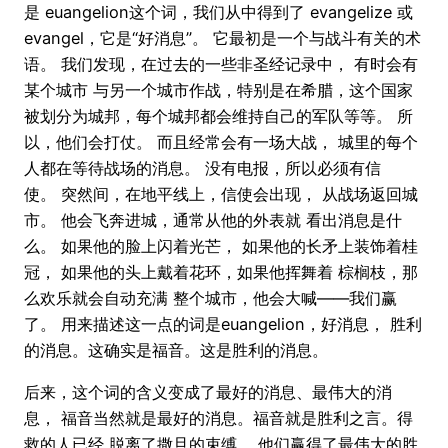
是 euangelion这个词，我们从中得到了 evangelize 或
evangel，它是“好消息”。 它最初是一个与战斗有关的术
语。 我们发现，在过去的一些非圣经记录中， 有时会有
某个城市 与另一个城市作战，特别是在希腊，这个国家
被划分为城邦，每个城邦都会维持自己的军队等等。 所
以，他们会打仗。 而且经常会有一场大战， 城里的每个
人都在等待战场的消息。 没有电报，所以必须有信
使。 突然间，在地平线上，信使会出现， 从战场返回城
市。 他会飞奔进城，通常从他的外表就 看出消息是什
么。 如果他的脸上闪着光芒， 如果他的长矛上装饰着桂
冠， 如果他的头上戴着花环，如果他挥舞着 棕榈枝，那
么欢乐就会自动充满 整个城市，他会大喊——我们赢
了。 用来描述这一点的词是euangelion，好消息， 胜利
的消息。这确实是福音。这是胜利的消息。
后来，这个词的含义变成了最好的消息、最伟大的消
息， 福音当然就是最好的消息。福音就是胜利之言。得
救的人已经 脱离了撒旦的束缚。 他们赢得了最伟大的胜