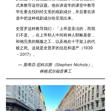
式来教导这些议题。他在讲道学的课堂中教导
学生要去找到经文里的戏剧成分，并且要在讲
道中把这种戏剧成分给呈现出来。
史普罗这样教导我们：「上帝是圣洁的，而我
们不是。」在上帝和人中间有神人耶稣基督，
和祂完美的顺服之工，以及祂在十字架上的代
赎之死。这就是史普罗的信息和遗产（1939
－2017）。
— 斯蒂芬·尼科尔斯（Stephen Nichols）,
林格尼尔福音事工