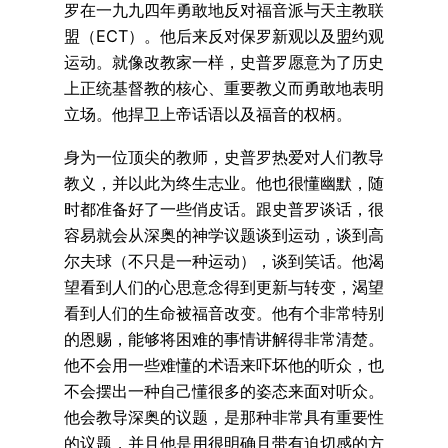
罗在一九九四年勇敢地反对福音派与天主教联
盟（ECT）。他后来反对保罗新观以及盟约观
运动。就像改教家一样，史普罗愿意为了历史
上正统基督教的核心、重要教义而勇敢地表明
立场。他捍卫上帝话语以及福音的权柄。
身为一位顶尖的教师，史普罗热爱对人们教导
教义，并以此为终生志业。他也很懂幽默，随
时都准备好了一些俏皮话。跟史普罗谈话，很
容易就会从深奥的神学议题谈到运动，谈到高
尔夫球（不只是一种运动），谈到笑话。他渴
望看到人们的心思意念得到更新与转变，渴望
看到人们的生命被福音改变。他有个非常特别
的恩赐，能够将困难的事情讲解得非常清楚。
他不会用一些难懂的术语来吓坏他的听众，也
不会摆出一种自己懂很多的姿态来面对听众。
他会教导深奥的议题，是那种非常具有重要性
的议题，并且他是用很明确且带有迫切感的方