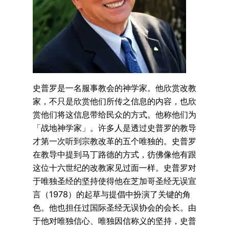
史普罗是一名服事教会的神学家。他欣赏改教
家，不只是欣赏他们所传之信息的内容，也欣
赏他们将这信息带给民众的方式。他称他们为
「战地神学家」。许多人是透过史普罗的教导
才第一次听到宗教改革的五个唯独的。史普罗
在教导中提到马丁路德的方式，彷佛像他有跟
这位十六世纪的改教家见过面一样。史普罗对
于唯独圣经的坚持使得他在芝加哥圣经无误宣
言（1978）的起草与提倡中扮演了关键的角
色。他也担任过国际圣经无误协会的会长。由
于他对唯独信心、唯独因信称义的坚持，史普