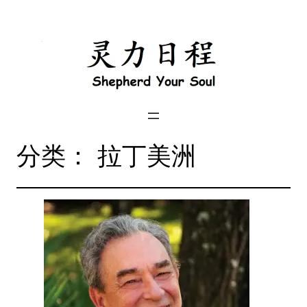
跳
到
内
容
分类：
拉丁美洲