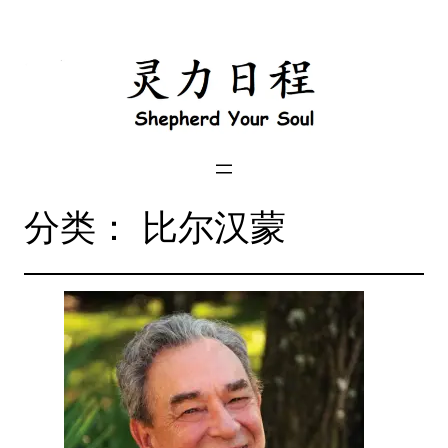
跳
到
内
容
分类：
比尔汉蒙