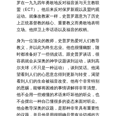
罗在一九九四年勇敢地反对福音派与天主教联
盟（ECT）。他后来反对保罗新观以及盟约观
运动。就像改教家一样，史普罗愿意为了历史
上正统基督教的核心、重要教义而勇敢地表明
立场。他捍卫上帝话语以及福音的权柄。
身为一位顶尖的教师，史普罗热爱对人们教导
教义，并以此为终生志业。他也很懂幽默，随
时都准备好了一些俏皮话。跟史普罗谈话，很
容易就会从深奥的神学议题谈到运动，谈到高
尔夫球（不只是一种运动），谈到笑话。他渴
望看到人们的心思意念得到更新与转变，渴望
看到人们的生命被福音改变。他有个非常特别
的恩赐，能够将困难的事情讲解得非常清楚。
他不会用一些难懂的术语来吓坏他的听众，也
不会摆出一种自己懂很多的姿态来面对听众。
他会教导深奥的议题，是那种非常具有重要性
的议题，并且他是用很明确且带有迫切感的方