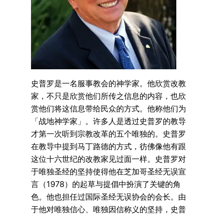
史普罗是一名服事教会的神学家。他欣赏改教
家，不只是欣赏他们所传之信息的内容，也欣
赏他们将这信息带给民众的方式。他称他们为
「战地神学家」。许多人是透过史普罗的教导
才第一次听到宗教改革的五个唯独的。史普罗
在教导中提到马丁路德的方式，彷佛像他有跟
这位十六世纪的改教家见过面一样。史普罗对
于唯独圣经的坚持使得他在芝加哥圣经无误宣
言（1978）的起草与提倡中扮演了关键的角
色。他也担任过国际圣经无误协会的会长。由
于他对唯独信心、唯独因信称义的坚持，史普