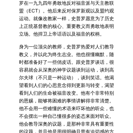
罗在一九九四年勇敢地反对福音派与天主教联
盟（ECT）。他后来反对保罗新观以及盟约观
运动。就像改教家一样，史普罗愿意为了历史
上正统基督教的核心、重要教义而勇敢地表明
立场。他捍卫上帝话语以及福音的权柄。
身为一位顶尖的教师，史普罗热爱对人们教导
教义，并以此为终生志业。他也很懂幽默，随
时都准备好了一些俏皮话。跟史普罗谈话，很
容易就会从深奥的神学议题谈到运动，谈到高
尔夫球（不只是一种运动），谈到笑话。他渴
望看到人们的心思意念得到更新与转变，渴望
看到人们的生命被福音改变。他有个非常特别
的恩赐，能够将困难的事情讲解得非常清楚。
他不会用一些难懂的术语来吓坏他的听众，也
不会摆出一种自己懂很多的姿态来面对听众。
他会教导深奥的议题，是那种非常具有重要性
的议题，并且他是用很明确且带有迫切感的方