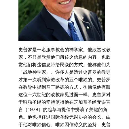
史普罗是一名服事教会的神学家。他欣赏改教
家，不只是欣赏他们所传之信息的内容，也欣
赏他们将这信息带给民众的方式。他称他们为
「战地神学家」。许多人是透过史普罗的教导
才第一次听到宗教改革的五个唯独的。史普罗
在教导中提到马丁路德的方式，彷佛像他有跟
这位十六世纪的改教家见过面一样。史普罗对
于唯独圣经的坚持使得他在芝加哥圣经无误宣
言（1978）的起草与提倡中扮演了关键的角
色。他也担任过国际圣经无误协会的会长。由
于他对唯独信心、唯独因信称义的坚持，史普