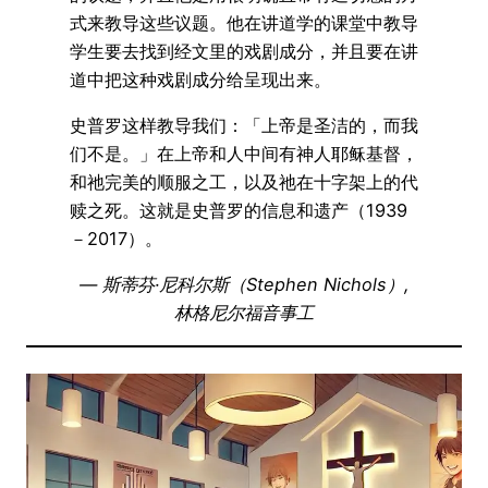
式来教导这些议题。他在讲道学的课堂中教导
学生要去找到经文里的戏剧成分，并且要在讲
道中把这种戏剧成分给呈现出来。
史普罗这样教导我们：「上帝是圣洁的，而我
们不是。」在上帝和人中间有神人耶稣基督，
和祂完美的顺服之工，以及祂在十字架上的代
赎之死。这就是史普罗的信息和遗产（1939
－2017）。
— 斯蒂芬·尼科尔斯（Stephen Nichols）,
林格尼尔福音事工