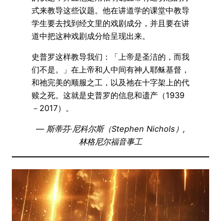
式来教导这些议题。他在讲道学的课堂中教导
学生要去找到经文里的戏剧成分，并且要在讲
道中把这种戏剧成分给呈现出来。
史普罗这样教导我们：「上帝是圣洁的，而我
们不是。」在上帝和人中间有神人耶稣基督，
和祂完美的顺服之工，以及祂在十字架上的代
赎之死。这就是史普罗的信息和遗产（1939
－2017）。
— 斯蒂芬·尼科尔斯（Stephen Nichols）,
林格尼尔福音事工