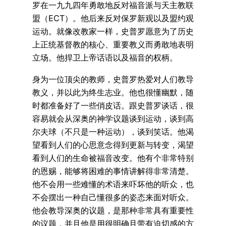
罗在一九九四年勇敢地反对福音派与天主教联
盟（ECT）。他后来反对保罗新观以及盟约观
运动。就像改教家一样，史普罗愿意为了历史
上正统基督教的核心、重要教义而勇敢地表明
立场。他捍卫上帝话语以及福音的权柄。
身为一位顶尖的教师，史普罗热爱对人们教导
教义，并以此为终生志业。他也很懂幽默，随
时都准备好了一些俏皮话。跟史普罗谈话，很
容易就会从深奥的神学议题谈到运动，谈到高
尔夫球（不只是一种运动），谈到笑话。他渴
望看到人们的心思意念得到更新与转变，渴望
看到人们的生命被福音改变。他有个非常特别
的恩赐，能够将困难的事情讲解得非常清楚。
他不会用一些难懂的术语来吓坏他的听众，也
不会摆出一种自己懂很多的姿态来面对听众。
他会教导深奥的议题，是那种非常具有重要性
的议题，并且他是用很明确且带有迫切感的方