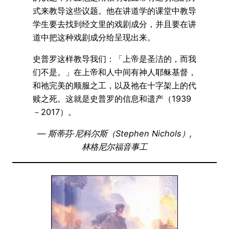
式来教导这些议题。他在讲道学的课堂中教导
学生要去找到经文里的戏剧成分，并且要在讲
道中把这种戏剧成分给呈现出来。
史普罗这样教导我们：「上帝是圣洁的，而我
们不是。」在上帝和人中间有神人耶稣基督，
和祂完美的顺服之工，以及祂在十字架上的代
赎之死。这就是史普罗的信息和遗产（1939
－2017）。
— 斯蒂芬·尼科尔斯（Stephen Nichols）,
林格尼尔福音事工