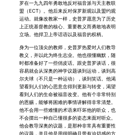
罗在一九九四年勇敢地反对福音派与天主教联
盟（ECT）。他后来反对保罗新观以及盟约观
运动。就像改教家一样，史普罗愿意为了历史
上正统基督教的核心、重要教义而勇敢地表明
立场。他捍卫上帝话语以及福音的权柄。
身为一位顶尖的教师，史普罗热爱对人们教导
教义，并以此为终生志业。他也很懂幽默，随
时都准备好了一些俏皮话。跟史普罗谈话，很
容易就会从深奥的神学议题谈到运动，谈到高
尔夫球（不只是一种运动），谈到笑话。他渴
望看到人们的心思意念得到更新与转变，渴望
看到人们的生命被福音改变。他有个非常特别
的恩赐，能够将困难的事情讲解得非常清楚。
他不会用一些难懂的术语来吓坏他的听众，也
不会摆出一种自己懂很多的姿态来面对听众。
他会教导深奥的议题，是那种非常具有重要性
的议题，并且他是用很明确且带有迫切感的方