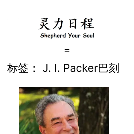
跳
到
内
容
标签：
J. I. Packer巴刻