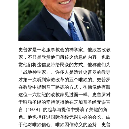
史普罗是一名服事教会的神学家。他欣赏改教
家，不只是欣赏他们所传之信息的内容，也欣
赏他们将这信息带给民众的方式。他称他们为
「战地神学家」。许多人是透过史普罗的教导
才第一次听到宗教改革的五个唯独的。史普罗
在教导中提到马丁路德的方式，彷佛像他有跟
这位十六世纪的改教家见过面一样。史普罗对
于唯独圣经的坚持使得他在芝加哥圣经无误宣
言（1978）的起草与提倡中扮演了关键的角
色。他也担任过国际圣经无误协会的会长。由
于他对唯独信心、唯独因信称义的坚持，史普