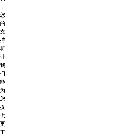
，
您
的
支
持
将
让
我
们
能
为
您
提
供
更
丰