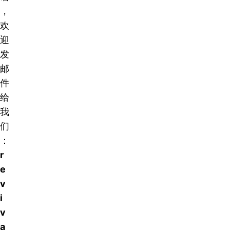
，
欢
迎
发
邮
件
给
我
们
：
r
e
v
i
v
a