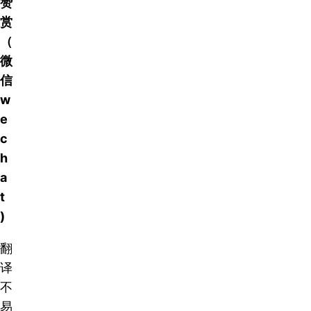
赞
赏
（
微
信
w
e
c
h
a
t
)
翻
译
不
易