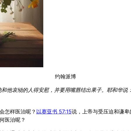
约翰派博
他和他哀恸的人得安慰，并要用嘴唇结出果子。耶和华说
会怎样医治呢？
以赛亚书 57:15
说，上帝与受压迫和谦卑
何医治呢？