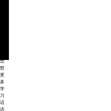
爱
心
和
摆
上
。
如
果
您
想
更
多
学
习
话
语