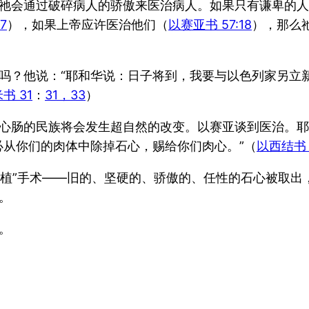
祂会通过破碎病人的骄傲来医治病人。如果只有谦卑的人
7
），如果上帝应许医治他们（
以赛亚书 57:18
），那么
吗？他说：“耶和华说：日子将到，我要与以色列家另立
书 31
：
31，33
）
心肠的民族将会发生超自然的改变。以赛亚谈到医治。耶
必从你们的肉体中除掉石心，赐给你们肉心。”（
以西结书 3
移植”手术——旧的、坚硬的、骄傲的、任性的石心被取出
。
。