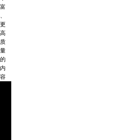
富
、
更
高
质
量
的
内
容
。
愿
祂
纪
念
您
的