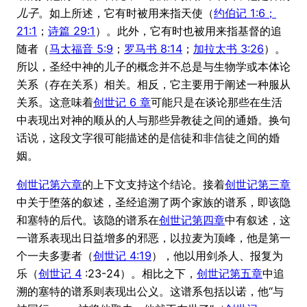
儿子
。如上所述，它有时被用来指天使（
约伯记 1:6；
21:1
；
诗篇 29:1
）。此外，它有时也被用来指基督的追
随者（
马太福音 5:9
；
罗马书 8:14
；
加拉太书 3:26
）。
所以，圣经中神的儿子的概念并不总是与生物学或本体论
关系（存在关系）相关。相反，它主要用于阐述一种服从
关系。这意味着
创世记 6 章
可能只是在谈论那些在生活
中表现出对神的顺从的人与那些异教徒之间的通婚。换句
话说，这段文字很可能描述的是信徒和非信徒之间的婚
姻。
创世记第六章
的上下文支持这个结论。接着
创世记第三章
中关于堕落的叙述，圣经追溯了两个家族的谱系，即该隐
和塞特的后代。该隐的谱系在
创世记第四章
中有叙述，这
一谱系表现出日益增多的邪恶，以拉麦为顶峰，他是第一
个一夫多妻者（
创世记 4:19
），他以用剑杀人、报复为
乐（
创世记 4
:23-24）。相比之下，
创世记第五章
中追
溯的塞特的谱系则表现出公义。这谱系包括以诺，他“与