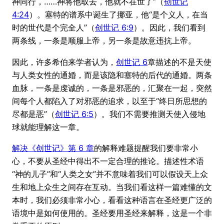
神同行，……神将他取去，他就不在世了”（
创世记
4:24
）。塞特的谱系中诞生了挪亚，他“是个义人，在当
时的世代是个完全人”（
创世记 6:9
）。因此，我们看到
两条线，一条是顺服上帝，另一条是故意违抗上帝。
因此，许多希伯来学者认为，
创世记 6
章描述的不是天使
与人类女性的通婚，而是该隐和塞特的后代的通婚。两条
血脉，一条是虔诚的，一条是邪恶的，汇聚在一起，突然
间每个人都陷入了对邪恶的追求，以至于“终日所思想的
尽都是恶”（
创世记 6:5
）。我们不需要推测天使入侵地
球就能理解这一章。
解决《创世记》第 6 章
的解释难题提醒我们要非常小
心，不要从圣经中得出不一定合理的推论。描述性术语
“神的儿子”和“人类之女”并不意味着我们可以假设天上众
生和地上众生之间存在互动。当我们看这样一篇难懂的文
本时，我们必须非常小心，看看这种语言在圣经更广泛的
语境中是如何使用的。圣经要用圣经来解释，这是一个非