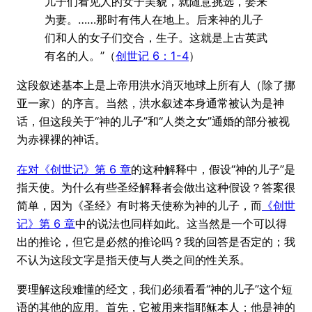
儿子们看见人的女子美貌，就随意挑选，娶来
为妻。……那时有伟人在地上。后来神的儿子
们和人的女子们交合，生子。这就是上古英武
有名的人。”（
创世记 6：1-4
）
这段叙述基本上是上帝用洪水消灭地球上所有人（除了挪
亚一家）的序言。当然，洪水叙述本身通常被认为是神
话，但这段关于“神的儿子”和“人类之女”通婚的部分被视
为赤裸裸的神话。
在对《创世记》第 6 章
的这种解释中，假设“神的儿子”是
指天使。为什么有些圣经解释者会做出这种假设？答案很
简单，因为《圣经》有时将天使称为神的儿子，而
《创世
记》第 6 章
中的说法也同样如此。这当然是一个可以得
出的推论，但它是必然的推论吗？我的回答是否定的；我
不认为这段文字是指天使与人类之间的性关系。
要理解这段难懂的经文，我们必须看看“神的儿子”这个短
语的其他的应用。首先，它被用来指耶稣本人；他是神的