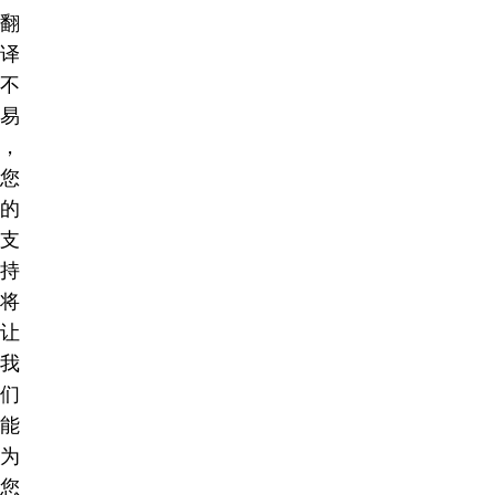
翻
译
不
易
，
您
的
支
持
将
让
我
们
能
为
您