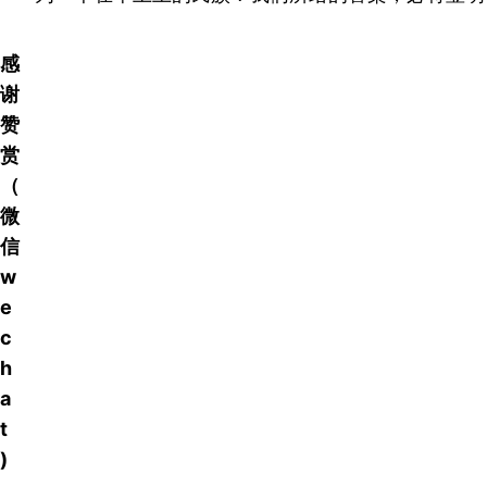
感
谢
赞
赏
（
微
信
w
e
c
h
a
t
)