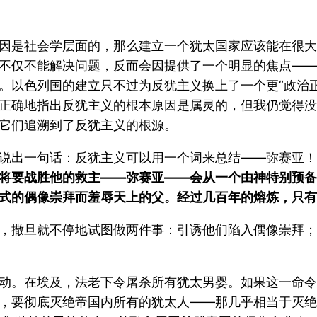
因是社会学层面的，那么建立一个犹太国家应该能在很大
不仅不能解决问题，反而会因提供了一个明显的焦点——
色列国的建立只不过为反犹主义换上了一个更“政治正确”的
正确地指出反犹主义的根本原因是属灵的，但我仍觉得没
它们追溯到了反犹主义的根源。
说出一句话：反犹主义可以用一个词来总结——弥赛亚！
将要战胜他的救主——弥赛亚——会从一个由神特别预备
式的偶像崇拜而羞辱天上的父。经过几百年的熔炼，只有
，撒旦就不停地试图做两件事：引诱他们陷入偶像崇拜；
动。在埃及，法老下令屠杀所有犹太男婴。如果这一命令
，要彻底灭绝帝国内所有的犹太人——那几乎相当于灭绝