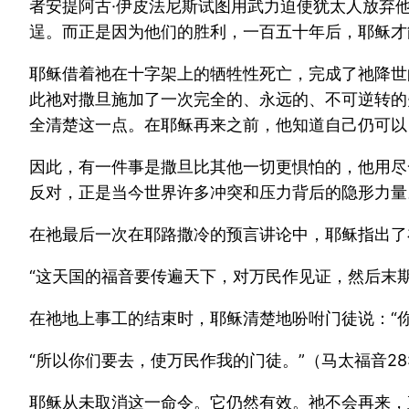
者安提阿古·伊皮法尼斯试图用武力迫使犹太人放弃
逞。而正是因为他们的胜利，一百五十年后，耶稣才
耶稣借着祂在十字架上的牺牲性死亡，完成了祂降世
此祂对撒旦施加了一次完全的、永远的、不可逆转的
全清楚这一点。在耶稣再来之前，他知道自己仍可以自
因此，有一件事是撒旦比其他一切更惧怕的，他用尽
反对，正是当今世界许多冲突和压力背后的隐形力量
在祂最后一次在耶路撒冷的预言讲论中，耶稣指出了在
“这天国的福音要传遍天下，对万民作见证，然后末期
在祂地上事工的结束时，耶稣清楚地吩咐门徒说：“你
“所以你们要去，使万民作我的门徒。”（马太福音28:
耶稣从未取消这一命令。它仍然有效。祂不会再来，