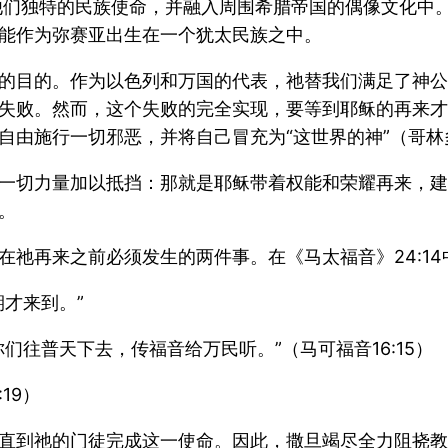
他们独特的民族使命，并融入周围希腊帝国的偶像文化中
能作为弥赛亚出生在一个犹太民族之中。
的目的。作为以色列和万国的代表，祂替我们满足了神公
失败。然而，这个失败的完全实现，要等到耶稣的再来才
由施行一切邪恶，并将自己冒充为“这世界的神”（哥林多
一切力量加以抵挡：那就是耶稣带着权能和荣耀再来，建
。
祂再来之前必须发生的两件事。在《马太福音》24:14
才来到。”
们往普天下去，传福音给万民听。”（马可福音16:15）
19）
直到祂的门徒完成这一使命。因此，撒旦竭尽全力阻挠教