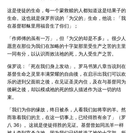
这是使徒的生命，每一个蒙救赎的人都知道这是结果子的
生命。这也就是保罗所说的「为父的」生命，他说：「我
在基督耶稣里用福音生了你们」；
「作师傅的虽有一万」，但『为父的却是不多』。很少人
愿意在那位为我们在加略的十字架那里受生产之苦的主里
一同有分，以认识而效法祂的死，为人受生产之苦。
保罗说：「死在我们身上发动」。罗马书第八章当说到在
基督生命之灵里丰满荣耀的自由後，在启示出我们可以欢
乐的进到父面前之後，在见证圣灵内住，及在与基督同为
後嗣之後，却以模成祂的死的惊人描述作为这一切的结
束。
「我们为你的缘故，终日被杀，人看我们如将宰的羊。然
而靠着我们的主，在这一切事上，已经得胜有余了」（罗
八 36）。这就是使徒得胜的见证。基督曾如同羔羊一样
被人牵到宰杀之地，因为我们已经拣选了祂的十字架，所