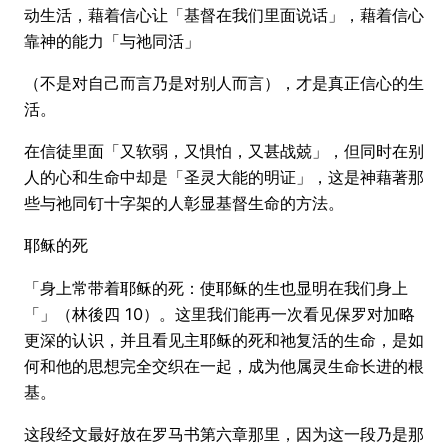
动生活，藉着信心让「基督在我们里面说话」，藉着信心
靠神的能力「与祂同活」
（不是对自己而言乃是对别人而言），才是真正信心的生
活。
在信徒里面「又软弱，又惧怕，又甚战兢」，但同时在别
人的心和生命中却是「圣灵大能的明证」，这是神藉著那
些与祂同钉十字架的人彰显基督生命的方法。
耶稣的死
「身上常带着耶稣的死：使耶稣的生也显明在我们身上
「」（林後四 10）。这里我们能再一次看见保罗对加略
更深的认识，并且看见主耶稣的死和祂复活的生命，是如
何和他的思想完全交织在一起，成为他属灵生命长进的根
基。
这段经文最好放在罗马书第六章那里，因为这一段乃是那