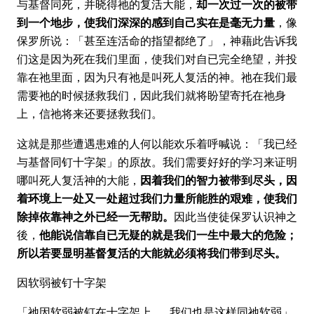
与基督同死，并晓得祂的复活大能，
却一次过一次的被带
到一个地步，使我们深深的感到自己实在是毫无力量
，像
保罗所说：「甚至连活命的指望都绝了」，神藉此告诉我
们这是因为死在我们里面，使我们对自已完全绝望，并投
靠在祂里面，因为只有祂是叫死人复活的神。祂在我们最
需要祂的时候拯救我们，因此我们就将盼望寄托在祂身
上，信祂将来还要拯救我们。
这就是那些遭遇患难的人何以能欢乐着呼喊说：「我已经
与基督同钉十字架」的原故。我们需要好好的学习来证明
哪叫死人复活神的大能，
因着我们的智力被带到尽头，因
着环境上一处又一处超过我们力量所能胜的艰难，使我们
除掉依靠神之外已经一无帮助。
因此当使徒保罗认识神之
後，
他能说信靠自已无疑的就是我们一生中最大的危险；
所以若要显明基督复活的大能就必须将我们带到尽头。
因软弱被钉十字架
「祂因软弱被钉在十字架上……我们也是这样同祂软弱」