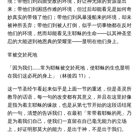
境；带他们到四面受敌的环境，好让神无限的资源显出
来；带他们到困惑作难的环境，但过后却能看见是如何奇
妙真实的带领了他们；带他们到风暴漫船来的环境，却未
被神所丢弃；带他们到被人打倒，似乎一切事物都在反对
他们的环境，然而却能看见主耶稣的生命——以其神圣坚
忍的大能进到祂恩典的荣耀里——显明在他们身上。
常被交於死地
「因为我们……常为耶稣被交於死地，使耶稣的生也显明
在我们这必死的身上」（林後四 11）。
这一节圣经乍看起来似乎是上面一节的重述，但是圣灵所
教导的话语，每一句的改变都有其意义，并且在这里好像
是指为着主耶稣的缘故，也是从第七节开始的这段话结尾
的一句，清楚的告诉我们，在最初「常带着耶稣的死」乃
是为着我们自己，使我们一直留在自已毫无能力的立场
上，好证明那莫大的能力，是出于神，不是出于我们。