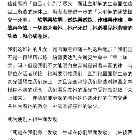
信徒既将「自己」带到了尽头，而让主耶稣的生命显在这
尘土所造的身体上，就渐渐更进一步的「为耶稣的缘故被
交于死地」。
软弱再软弱，试炼再试炼，作难再作难，争
战再争战；一切都为着祂，祂已死过，祂必看见祂劳苦的
功效，就心满意足。
我们这班神的儿女，是否愿意跟随主到这种地步？我们岂
不是一再经历试炼，盼望要达到在属灵生命中『荣上加
荣』吗？但是我们不大能明白舍弃就是得着丰富的律，与
那位永活者联接，祂就要引领我们，直到祂里面那生命的
真光照耀在我们身上，并且完全消除我们那些对神圣之事
模糊不清的观念。我们看见在祂的面光中受带领以致『荣
上加荣』，使我们能更深的与祂这位曾死过的主有交通，
并且为着祂的教会，补满基督患难的缺欠。
死为使别人得生而发动
『死是在我们身上发动，生却在你们里面发动』（林後四