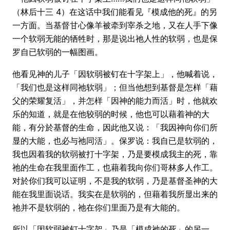
（林后十三 4）在这话中我们能看见『模成他的死』的另
一方面。当基督甘心像羊被牵到宰杀之地，又在人手下像
一个软弱无能的牺牲时，那是说出祂人性的软弱，也是保
罗自已软弱的一幅图画。
他看见神的儿子「因软弱被钉在十字架上」，他喊着说，
「我们也是这样同祂软弱」；但当他想到基督是怎样「藉
父的荣耀复活」，并怎样「因神的能力而活」时，他就欢
乐的知道，就是在他较弱的时候，他也可以藉着神的大
能，有分於基督的生命，因此他又说：「我因神向你们所
显的大能，也必与祂同活」。保罗说：我自已是软弱的，
我也因着我的软弱被打十字架，乃是要模成我主的死，靠
祂的生命在我里面作工，也藉着我向你们哥林多人作工。
对於你们我可以证明，不是我的软弱，乃是基督圣神的大
能在我里面说话。我实在是软弱的，但藉着我所显出来的
祂并不是软弱的，祂在你们里面乃是有大能的。
所以「因软弱被钉十字架」乃是「模成祂的死」的另一