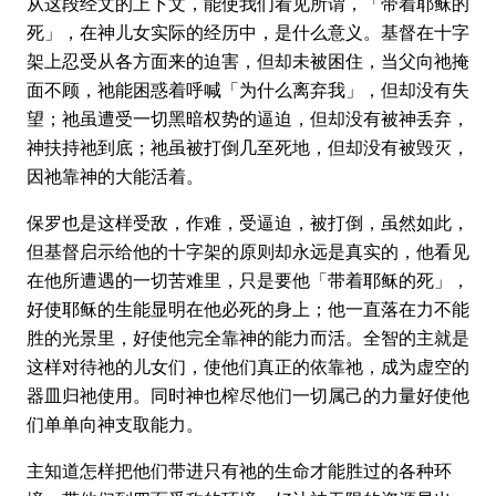
从这段经文的上下文，能使我们看见所谓，「带着耶稣的
死」，在神儿女实际的经历中，是什么意义。基督在十字
架上忍受从各方面来的迫害，但却未被困住，当父向祂掩
面不顾，祂能困惑着呼喊「为什么离弃我」，但却没有失
望；祂虽遭受一切黑暗权势的逼迫，但却没有被神丢弃，
神扶持祂到底；祂虽被打倒几至死地，但却没有被毁灭，
因祂靠神的大能活着。
保罗也是这样受敌，作难，受逼迫，被打倒，虽然如此，
但基督启示给他的十字架的原则却永远是真实的，他看见
在他所遭遇的一切苦难里，只是要他「带着耶稣的死」，
好使耶稣的生能显明在他必死的身上；他一直落在力不能
胜的光景里，好使他完全靠神的能力而活。全智的主就是
这样对待祂的儿女们，使他们真正的依靠祂，成为虚空的
器皿归祂使用。同时神也榨尽他们一切属己的力量好使他
们单单向神支取能力。
主知道怎样把他们带进只有祂的生命才能胜过的各种环