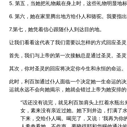
5. 第五，当她把礼物戴在身上时，这些礼物明显地
6. 第六，她在家里腾出地方给仆人和骆驼。我要指
7.第七，她凭着信心跟随仆人到达目的地。
让我们看看这代表了我们需要以怎样的方式回应圣灵
首先，我们与上帝的第一次接触总是通过圣灵。圣灵
其次，你对圣灵的回应将决定你今生和永恒的命运。
此时，利百加通过仆人面临一个决定她一生命运的决
运就永远不会向她揭示，她就会错过上帝为她安排的
“话还没有说完，就见利百加肩头上扛着水瓶出
女，素来没有亲近过她。她下到井边，打满了水
下来，交给仆人喝。喝完了，又说：‘我再为你
人希奇看她，不作声，要晓得耶和华赐他通达的道路