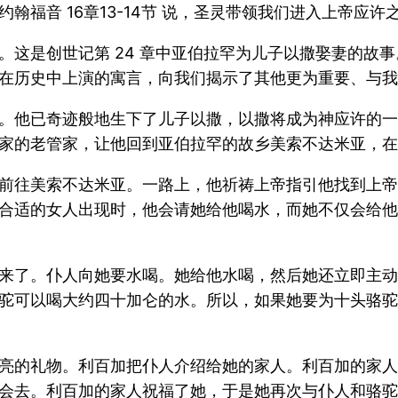
福音 16章13-14节 说，圣灵带领我们进入上帝应许
。这是创世记第 24 章中亚伯拉罕为儿子以撒娶妻的故
在历史中上演的寓言，向我们揭示了其他更为重要、与我
。他已奇迹般地生下了儿子以撒，以撒将成为神应许的一
家的老管家，让他回到亚伯拉罕的故乡美索不达米亚，在
前往美索不达米亚。一路上，他祈祷上帝指引他找到上帝
合适的女人出现时，他会请她给他喝水，而她不仅会给他
来了。仆人向她要水喝。她给他水喝，然后她还立即主动
驼可以喝大约四十加仑的水。所以，如果她要为十头骆驼
亮的礼物。利百加把仆人介绍给她的家人。利百加的家人
会去。利百加的家人祝福了她，于是她再次与仆人和骆驼