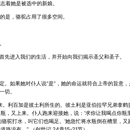
标志着她是被选中的新娘。
出的是，骆驼占用了很多空间。
。
首先进入我们的生活，并开始向我们揭示圣父和圣子。
定。如果她对仆人说“是”，她的命运就符合上帝的旨意，
一切。
来。利百加是彼土利所生的。彼土利是亚伯拉罕兄弟拿鹤
瓶，又上来。仆人跑来迎接她，说：‘求你让我喝点你瓶里的
的骆驼打水，叫它们也喝足。’她急忙将水瓶倒在槽里，
没有。” （创世记 24章15-21节）