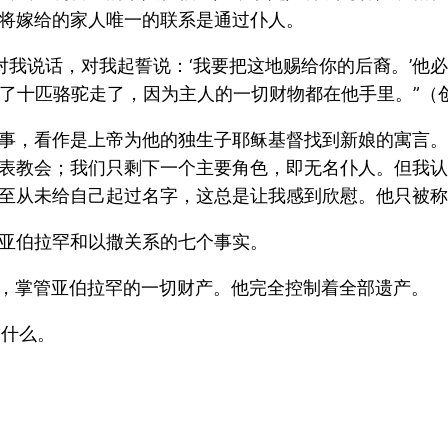
将嫁给的家人唯一的联系是通过仆人。
对我说话，对我起誓说：‘我要把这地赐给你的后裔。’他
十匹骆驼走了，因为主人的一切财物都在他手里。”（创世
事，看作是上帝为他的独生子耶稣基督找到新娘的寓言。
表教会；我们只剩下一个主要角色，即无名仆人。但我认
至从未给自己起过名字，这总是让我感到欣慰。他只被称为
亚伯拉罕和以撒关系的七个事实。
人，掌管亚伯拉罕的一切财产。他完全控制着全部遗产。
求什么。