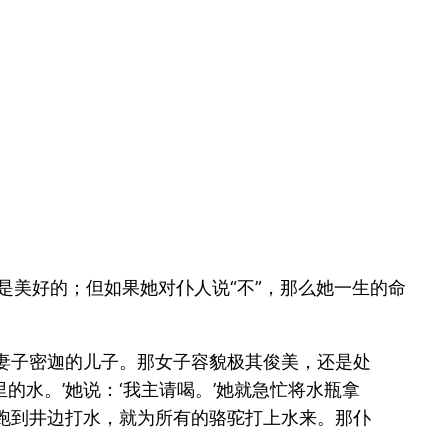
是美好的；但如果她对仆人说“不”，那么她一生的命
妻子密迦的儿子。那女子容貌极其俊美，还是处
水。’她说：‘我主请喝。’她就急忙将水瓶拿
又跑到井边打水，就为所有的骆驼打上水来。那仆