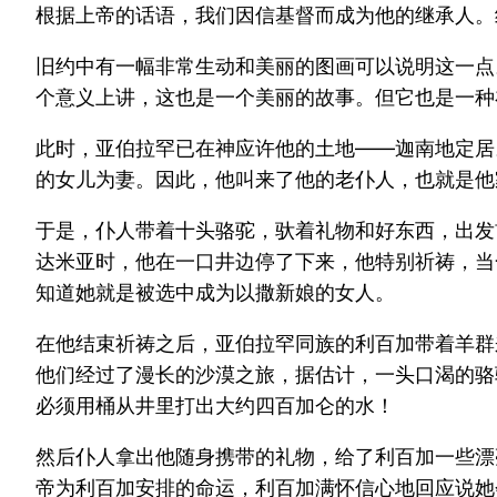
根据上帝的话语，我们因信基督而成为他的继承人。约翰
旧约中有一幅非常生动和美丽的图画可以说明这一点
个意义上讲，这也是一个美丽的故事。但它也是一种
此时，亚伯拉罕已在神应许他的土地——迦南地定居
的女儿为妻。因此，他叫来了他的老仆人，也就是他
于是，仆人带着十头骆驼，驮着礼物和好东西，出发
达米亚时，他在一口井边停了下来，他特别祈祷，当
知道她就是被选中成为以撒新娘的女人。
在他结束祈祷之后，亚伯拉罕同族的利百加带着羊群
他们经过了漫长的沙漠之旅，据估计，一头口渴的骆
必须用桶从井里打出大约四百加仑的水！
然后仆人拿出他随身携带的礼物，给了利百加一些漂
帝为利百加安排的命运，利百加满怀信心地回应说她