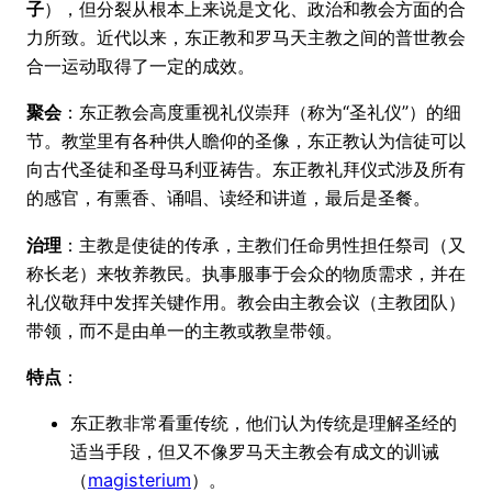
子
），但分裂从根本上来说是文化、政治和教会方面的合
力所致。近代以来，东正教和罗马天主教之间的普世教会
合一运动取得了一定的成效。
聚会
：东正教会高度重视礼仪崇拜（称为“圣礼仪”）的细
节。教堂里有各种供人瞻仰的圣像，东正教认为信徒可以
向古代圣徒和圣母马利亚祷告。东正教礼拜仪式涉及所有
的感官，有熏香、诵唱、读经和讲道，最后是圣餐。
治理
：主教是使徒的传承，主教们任命男性担任祭司（又
称长老）来牧养教民。执事服事于会众的物质需求，并在
礼仪敬拜中发挥关键作用。教会由主教会议（主教团队）
带领，而不是由单一的主教或教皇带领。
特点
：
东正教非常看重传统，他们认为传统是理解圣经的
适当手段，但又不像罗马天主教会有成文的训诫
（
magisterium
）。