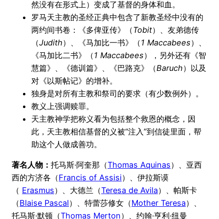
然没有在形式上）变成了基督的身体和血。
罗马天主教的圣经正典中包含了新教圣经中没有的
两约间书卷：《多俾亚传》（
Tobit
）、友弟德传
（
Judith
）、《马加比一书》（
1 Maccabees
）、
《马加比二书》（
1 Maccabees
），另外还有《智
慧篇》、《德训篇》、《巴路克》（
Baruch
）以及
对《以斯帖记》的增补。
独身是对所有主教和祭司的要求（有少数例外）。
教义上强调赎罪。
天主教神学把称义看为包括整个救恩的概念，因
此，天主教相信基督的义被“注入”到信徒里面，帮
助这个人做成善功。
著名人物：
托马斯·阿奎那（
Thomas Aquinas
）、亚西
西的方济各（
Francis of Assisi
）、伊拉斯谟
（
Erasmus
）、大德兰（
Teresa de Avila
）、帕斯卡
（
Blaise Pascal
）、特蕾莎修女（
Mother Teresa
）、
托马斯·默顿（
Thomas Merton
）、约翰·亨利·纽曼