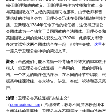
翰·卫斯理和他的教义。卫斯理最初作为牧师和宣教士参
与英国国教在17世纪的美国殖民地服事。由于牧师和普
通信徒的传福音努力，卫理公会迅速在美国殖民地得到传
播。卫斯理在1784年任命了他的继任者，这使得卫理公
会团体成为一个独立于英国国教的合法团体。卫理公会和
英国国教之间的最终决裂发生在1797年，此前双方都曾
多次尝试将这两个团体结合在一起，但均告失败。
这里
有
一篇关于卫理公会神学的简短文章。
聚会：
虽然他们可能不遵循一种背诵各种祷文的脚本敬拜
模式，但卫理公会仍然遵循一个共同的、一致的崇拜结
构。一个常见的顺序包括序乐、在不同的环节中唱歌、根
据某种经课读经、会众祷告、讲道、奉献、祝祷和器乐尾
声。
治理：
卫理公会系统遵循“连结主义”
（
connexionalism
）治理模式，教导不同层级教会团体
之间连结的重要性。卫理公会在不同层次上使用由选举产