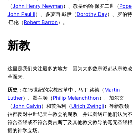
（
John Henry Newman
）、教皇约翰·保罗二世（
Pope
John Paul II
）、多萝西·戴伊（
Dorothy Day
）、罗伯特
·巴伦（
Robert Barron
）。
新教
这里是我们关注最多的地方，因为大多数宗派都从宗教改
革而来。
历史：
在15世纪的宗教改革中，马丁·路德（
Martin
Luther
）、墨兰顿（
Philip Melanchthon
）、加尔文
（
John Calvin
）和茨温利（
Ulrich Zwingli
）等新教领
袖都反对中世纪天主教会的腐败，并试图纠正他们认为不
符合圣经或不符合奥古斯丁及其他教父教导的毫无圣经根
据的神学立场。