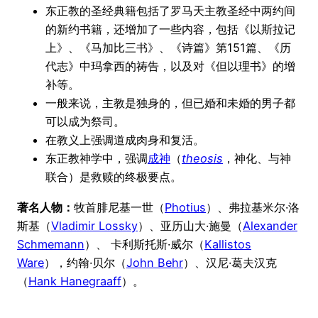
东正教的圣经典籍包括了罗马天主教圣经中两约间
的新约书籍，还增加了一些内容，包括《以斯拉记
上》、《马加比三书》、《诗篇》第151篇、《历
代志》中玛拿西的祷告，以及对《但以理书》的增
补等。
一般来说，主教是独身的，但已婚和未婚的男子都
可以成为祭司。
在教义上强调道成肉身和复活。
东正教神学中，强调
成神
（
theosis
，神化、与神
联合）是救赎的终极要点。
著名人物：
牧首腓尼基一世（
Photius
）、弗拉基米尔·洛
斯基（
Vladimir Lossky
）、亚历山大·施曼（
Alexander
Schmemann
）、 卡利斯托斯·威尔（
Kallistos
Ware
），约翰·贝尔（
John Behr
）、汉尼·葛夫汉克
（
Hank Hanegraaff
）。