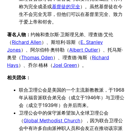
称为完全成圣或
基督徒的完全
）。虽然基督徒在今
生不会完全无罪，但他们可以在基督里完全、致力
于爱上帝和邻舍。
著名人物：
约翰和查尔斯·卫斯理兄弟、理查德·艾伦
（
Richard Allen
）、斯坦利·琼斯（
E. Stanley
Jones
）、阿尔伯特·奥特勒（
Albert Outler
）、托马斯·
奥登（
Thomas Oden
）、理查德·海斯（
Richard
Hays
）、乔尔·格林（
Joel Green
）。
相关团体：
联合卫理公会是美国的一个主流新教教派，于1968
年从福音派联合弟兄会（成立于1946年）与卫理公
会（成立于1939年）合并后而来。
卫理公会中的保守派希望加入全球卫理公会
（
Global Methodist Church
），因为联合卫理公
会中有许多自由派神职人员和会友正在推动该宗派