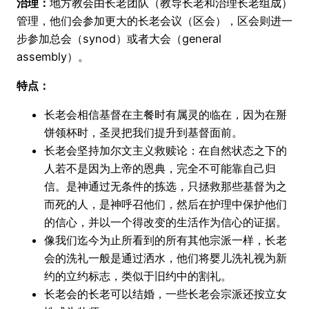
治理：
地方教会由长老团队（教导长老和治理长老组成）
管理，他们会参加更大的长老会议（区会），区会则进一
步参加总会（synod）或者大会（general
assembly）。
特点：
长老会相信基督在主餐时有属灵的临在，因为在掰
饼领杯时，圣灵把我们提升到基督面前。
长老会坚持加尔文主义救赎论：在自然状态之下的
人若不是因为上帝的恩典，完全不可能靠自己归
信。是神通过无条件的拣选，只拯救那些基督为之
而死的人，是神呼召他们，然后在护理中保护他们
的信心，并以一个得改变的生活作为信心的证据。
像我们迄今为止所看到的所有其他宗派一样，长老
会的洗礼一般是通过洒水，他们将婴儿洗礼视为新
约的立约标志，类似于旧约中的割礼。
长老会的长老可以结婚，一些长老会宗派还按立女