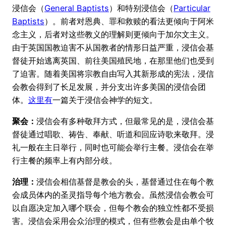
浸信会（
General Baptists
）和特别浸信会（
Particular
Baptists
）。前者对恩典、罪和救赎的看法更倾向于阿米
念主义，后者对这些教义的理解则更倾向于加尔文主义。
由于英国国教迫害不从国教者的情形日益严重，浸信会基
督徒开始逃离英国、前往美国殖民地，在那里他们也受到
了迫害。随着美国将宗教自由写入其新形成的宪法，浸信
会教会得到了长足发展，并分支出许多美国的浸信会团
体。
这里有
一篇关于浸信会神学的短文。
聚会：
浸信会有多种敬拜方式，但最常见的是，浸信会基
督徒通过唱歌、祷告、奉献、听道和回应诗歌来敬拜。浸
礼一般在主日举行，同时也可能会举行主餐。浸信会在举
行主餐的频率上有内部分歧。
治理：
浸信会相信基督是教会的头，基督通过住在每个教
会成员体内的圣灵指导每个地方教会。虽然浸信会教会可
以自愿决定加入哪个联会，但每个教会的独立性都不受损
害。浸信会采用会众治理的模式，但有些教会是由单个牧