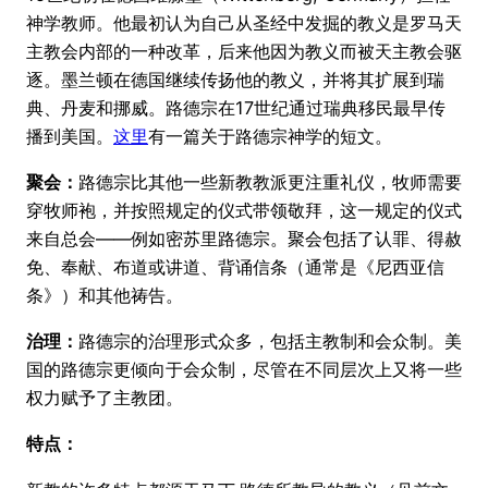
神学教师。他最初认为自己从圣经中发掘的教义是罗马天
主教会内部的一种改革，后来他因为教义而被天主教会驱
逐。墨兰顿在德国继续传扬他的教义，并将其扩展到瑞
典、丹麦和挪威。路德宗在17世纪通过瑞典移民最早传
播到美国。
这里
有一篇关于路德宗神学的短文。
聚会：
路德宗比其他一些新教教派更注重礼仪，牧师需要
穿牧师袍，并按照规定的仪式带领敬拜，这一规定的仪式
来自总会——例如密苏里路德宗。聚会包括了认罪、得赦
免、奉献、布道或讲道、背诵信条（通常是《尼西亚信
条》）和其他祷告。
治理：
路德宗的治理形式众多，包括主教制和会众制。美
国的路德宗更倾向于会众制，尽管在不同层次上又将一些
权力赋予了主教团。
特点：