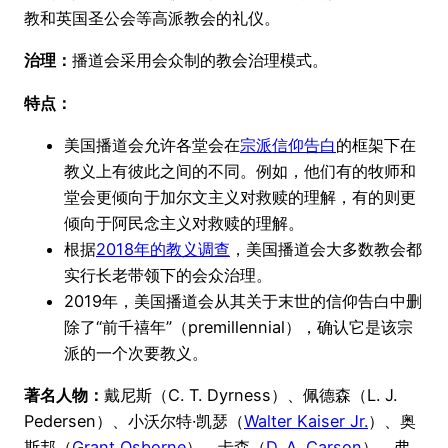
教和英国圣公会等高派教会的礼仪。
治理：
播道会采用会众制的教会治理模式。
特点：
美国播道会允许各堂会在
宗派信仰告白
的框架下在
教义上有彼此之间的不同。例如，他们有的牧师和
堂会更倾向于加尔文主义对救赎的理解，有的则更
倾向于阿民念主义对救赎的理解。
根据
2018年的教义调查
，美国播道会大多数教会都
实行长老带领下的会众治理。
2019年，美国播道会从其关于末世的信仰告白中删
除了“前千禧年”（premillennial），确认它是该宗
派的一个次要教义。
著名人物：
戴尼斯（C. T. Dyrness）、佩德森（L. J.
Pedersen）、小沃尔特·凯瑟（
Walter Kaiser Jr.
）、奥
斯邦（
Grant Osborne
）、卡森（
D. A. Carson
）、弗