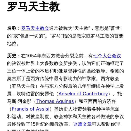
罗马天主教
名称
：
罗马天主教会
通常被称为“天主教”，意思是“普世
的”或“包含一切的”。“罗马”指的是教宗或罗马主教的首要
地位。
历史
：在1054年东西方教会分裂之前，有
七个大公会议
的决议被世界上大多数教会所接受，认为它们正确框定了
三位一体上帝的本质和耶稣基督神性的圣经教导。希波的
奥古斯丁是西方传统中最有影响力的神学家。西方教会
（罗马天主教）在与东方分裂后的几年里继续在神学上发
展，坎特伯雷的安瑟伦（
Anselm of Canterbury
）、托
马斯·阿奎那（
Thomas Aquinas
）和亚西西的方济各
（
Francis of Assisi
）等历史人物带领着各种神学流派
和运动。对教皇制度、教会神学和天主教各种做法的争议
最终导致了15世纪的新教改革。
这篇文章
可以帮助你理