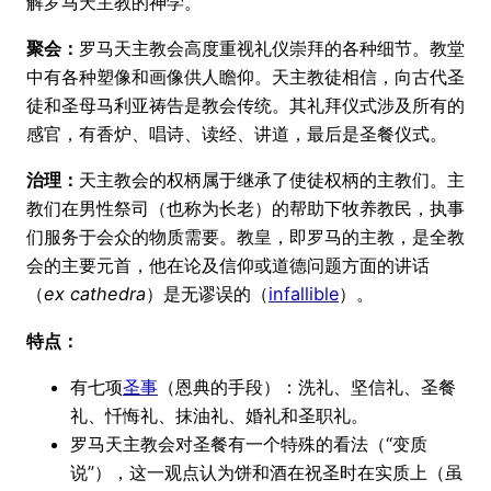
解罗马天主教的神学。
聚会：
罗马天主教会高度重视礼仪崇拜的各种细节。教堂
中有各种塑像和画像供人瞻仰。天主教徒相信，向古代圣
徒和圣母马利亚祷告是教会传统。其礼拜仪式涉及所有的
感官，有香炉、唱诗、读经、讲道，最后是圣餐仪式。
治理：
天主教会的权柄属于继承了使徒权柄的主教们。主
教们在男性祭司（也称为长老）的帮助下牧养教民，执事
们服务于会众的物质需要。教皇，即罗马的主教，是全教
会的主要元首，他在论及信仰或道德问题方面的讲话
（
ex cathedra
）是无谬误的（
infallible
）。
特点：
有七项
圣事
（恩典的手段）：洗礼、坚信礼、圣餐
礼、忏悔礼、抹油礼、婚礼和圣职礼。
罗马天主教会对圣餐有一个特殊的看法（“变质
说”），这一观点认为饼和酒在祝圣时在实质上（虽