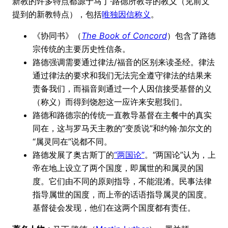
新教的许多特点都源于马丁·路德所教导的教义（见前文
提到的新教特点），包括
唯独因信称义
。
《协同书》（
The Book of Concord
）包含了路德
宗传统的主要历史性信条。
路德强调需要通过律法/福音的区别来读圣经。律法
通过律法的要求和我们无法完全遵守律法的结果来
责备我们，而福音则通过一个人因信接受基督的义
（称义）而得到饶恕这一应许来安慰我们。
路德和路德宗的传统一直教导基督在主餐中的真实
同在，这与罗马天主教的“变质说”和约翰·加尔文的
“属灵同在”说都不同。
路德发展了奥古斯丁的
“两国论”
。“两国论”认为，上
帝在地上设立了两个国度，即属世的和属灵的国
度。它们由不同的原则指导，不能混淆。民事法律
指导属世的国度，而上帝的话语指导属灵的国度。
基督徒会发现，他们在这两个国度都有责任。