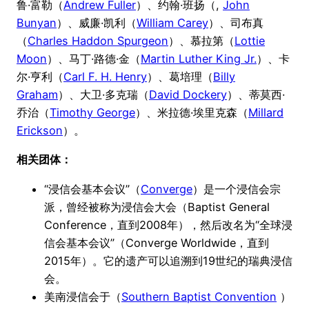
鲁·富勒（
Andrew Fuller
）、约翰·班扬（,
John
Bunyan
）、威廉·凯利（
William Carey
）、司布真
（
Charles Haddon Spurgeon
）、慕拉第（
Lottie
Moon
）、马丁·路德·金（
Martin Luther King Jr.
）、卡
尔·亨利（
Carl F. H. Henry
）、葛培理（
Billy
Graham
）、大卫·多克瑞（
David Dockery
）、蒂莫西·
乔治（
Timothy George
）、米拉德·埃里克森（
Millard
Erickson
）。
相关团体：
“浸信会基本会议”（
Converge
）是一个浸信会宗
派，曾经被称为浸信会大会（Baptist General
Conference，直到2008年），然后改名为“全球浸
信会基本会议”（Converge Worldwide，直到
2015年）。它的遗产可以追溯到19世纪的瑞典浸信
会。
美南浸信会于（
Southern Baptist Convention
）