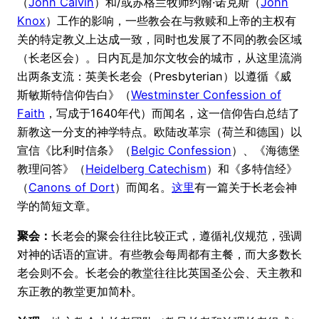
（
John Calvin
）和/或苏格兰牧师约翰·诺克斯（
John
Knox
）工作的影响，一些教会在与救赎和上帝的主权有
关的特定教义上达成一致，同时也发展了不同的教会区域
（长老区会）。日内瓦是加尔文牧会的城市，从这里流淌
出两条支流：英美长老会（Presbyterian）以遵循《威
斯敏斯特信仰告白》（
Westminster Confession of
Faith
，写成于1640年代）而闻名，这一信仰告白总结了
新教这一分支的神学特点。欧陆改革宗（荷兰和德国）以
宣信《比利时信条》（
Belgic Confession
）、《海德堡
教理问答》（
Heidelberg Catechism
）和《多特信经》
（
Canons of Dort
）而闻名。
这里
有一篇关于长老会神
学的简短文章。
聚会：
长老会的聚会往往比较正式，遵循礼仪规范，强调
对神的话语的宣讲。有些教会每周都有主餐，而大多数长
老会则不会。长老会的教堂往往比英国圣公会、天主教和
东正教的教堂更加简朴。