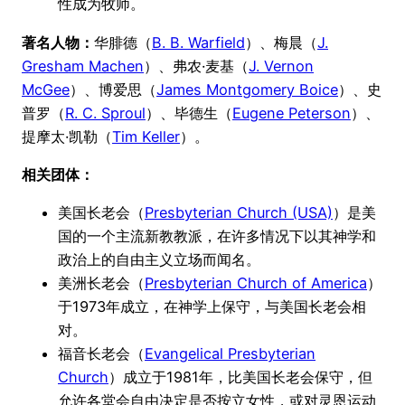
性成为牧师。
著名人物：
华腓德（
B. B. Warfield
）、梅晨（
J.
Gresham Machen
）、弗农·麦基（
J. Vernon
McGee
）、博爱思（
James Montgomery Boice
）、史
普罗（
R. C. Sproul
）、毕德生（
Eugene Peterson
）、
提摩太·凯勒（
Tim Keller
）。
相关团体：
美国长老会（
Presbyterian Church (USA)
）是美
国的一个主流新教教派，在许多情况下以其神学和
政治上的自由主义立场而闻名。
美洲长老会（
Presbyterian Church of America
）
于1973年成立，在神学上保守，与美国长老会相
对。
福音长老会（
Evangelical Presbyterian
Church
）成立于1981年，比美国长老会保守，但
允许各堂会自由决定是否按立女性，或对灵恩运动