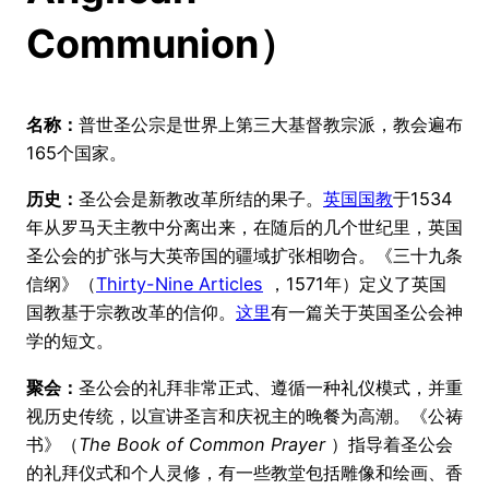
Communion）
名称：
普世圣公宗是世界上第三大基督教宗派，教会遍布
165个国家。
历史：
圣公会是新教改革所结的果子。
英国国教
于1534
年从罗马天主教中分离出来，在随后的几个世纪里，英国
圣公会的扩张与大英帝国的疆域扩张相吻合。《三十九条
信纲》（
Thirty-Nine Articles
，1571年）定义了英国
国教基于宗教改革的信仰。
这里
有一篇关于英国圣公会神
学的短文。
聚会：
圣公会的礼拜非常正式、遵循一种礼仪模式，并重
视历史传统，以宣讲圣言和庆祝主的晚餐为高潮。《公祷
书》（
The Book of Common Prayer
）指导着圣公会
的礼拜仪式和个人灵修，有一些教堂包括雕像和绘画、香