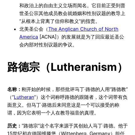
和政治上的自由主义立场而闻名。它目前正受到普
世圣公宗其他成员教会就婚姻和性别议题的教导上
“从根本上背离了信仰和教义”的指责。
北美圣公会（
The Anglican Church of North
America
[ACNA]）的发展就是为了回应最近圣公
会内部对性别议题的争议。
路德宗（Lutheranism）
名称：
刚开始的时候，那些批评马丁·路德的人用“路德教”
（”
Lutheran
“）这个词称呼路德的跟随者，这个词带有负
面意义。但马丁·路德后来同意这是一个可以接受的称
谓，因为它表明一个人在教导福音的真理。
历史：
“路德宗”这个名字来源于其创始人马丁·路德。他于
15世纪初在德国维滕堡（Wittenberg, Germany）担任