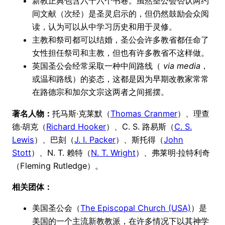
新教正典包含六十六个书卷。虽然圣公会否认两约
间文献（次经）是圣灵启示的，但仍然鼓励会众阅
读，认为可以从中学习历史和用于灵修。
主教和祭司都可以结婚，圣公会许多教省都任命了
女性担任祭司和主教，但也有许多教省不这样做。
英国圣公会经常采取一种中间路线（
via media
，
或温和路线）的姿态，这都是因为早期改教家常常
在路德宗和加尔文宗这两者之间摇摆。
著名人物：
托马斯·克莱默（
Thomas Cranmer
）、理查
德·胡克（
Richard Hooker
）、C. S. 路易斯（
C. S.
Lewis
）、巴刻（
J. I. Packer
）、斯托得（
John
Stott
）、N. T. 赖特（
N. T. Wright
）、弗莱明·拉特利奇
（Fleming Rutledge）。
相关团体：
美国圣公会（
The Episcopal Church (USA)
）是
美国的一个主流新教教派，在许多情况下以其神学