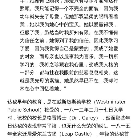
年，她如何照顾我，那是只有母亲才能有这种
照顾。我只能记得一个不完全的面貌，因为我
幼年就失去了母爱，但她那双温柔的眼睛看着
我，她以我为她心中的宝贝。她以爱赢得我，
征服了我，虽然当时我所知有限。在我不懂何
为信任之前，她得到了我的信任。因此我学习
了爱，因为我觉得自己是蒙爱的，我成了她爱
的对象，而母亲也以服事我为喜乐。我一切所
学习的，我将之珍藏在我心里，变成我人格的
一部分，都与挂在我眼前的慈容息息相关。这
就是我先母的素描。她虽然早已不在，我却时
常在心中回忆着她。”
达秘早年的教育，是在威斯敏斯德学校（Westminster
Public School）接受的，一八一二年二月十七日入学
时，该校的校长是格雷博士（Dr．Carey），然而那些年
日达秘的表现非常平淡，也无什么光荣的预兆。一八一五
年全家迁居爱尔兰古堡（Leap Castle），年轻的达秘首