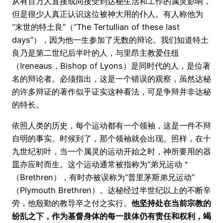
从有百万人直接或间接受到达秘生活和工作的属灵影响，
但是很少人真正认识这位被神大用的仆人。有人称他为
“末世的特土良”（“The Tertullian of these last
days”），因为他一生参加了无数的辩论。我们知道特土
良乃是第二世纪后半叶的人，与里昂主教爱任纽
（Ireneaus，Bishop of Lyons）是同时代的人，是位著
名的辩论者。必须指出，这是一个错误的观察，虽然达秘
的许多辩证的著作似乎证实这种看法，可是争辩并非达秘
的特长。
依照人类的历史，每个运动都有一个领袖，这是一件不辩
自明的事实。时候到了，那个领袖就会出现。照样，在十
九世纪初叶，当一个属灵的运动开始之时，神所要用的器
皿亦应时而生。这个运动通常被指称为“弟兄运动＂
（Brethren），有时亦被误称为“普里茅斯弟兄运动”
（Plymouth Brethren）。达秘经过半世纪以上的不断辛
劳，他殷勤的教导卒之付之实行。
他坚持处在当前宗教的
纷乱之下，作为基督身体的每一肢体仍有责任和权利，竭