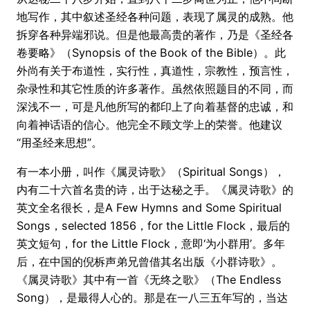
地写作，其中叙述圣经各种问题，表现了属灵的成熟。他
拆穿各种异端邪说。但是他最高贵的著作，乃是《圣经各
卷要略》（Synopsis of the Book of the Bible）。此
外尚有关于布道性，实行性，真道性，宗教性，预言性，
杂录性和其它性质的许多著作。虽然依照题目的不同，而
深浅不一，可是凡他所写的都印上了向着基督的忠诚，和
向着神话语的信心。他完全不顾文学上的荣誉。他建议
“用圣经来思想”。
有一本小册，叫作《属灵诗歌》（Spiritual Songs），
内有二十六首名贵的诗，出于达秘之手。《属灵诗歌》的
英文全名很长，是A Few Hymns and Some Spiritual
Songs，selected 1856，for the Little Flock，最后的
英文短句，for the Little Flock，意即‘为小群用’。多年
后，在中国的倪柝声弟兄曾借其名出版《小群诗歌》。
《属灵诗歌》其中有一首《无终之歌》（The Endless
Song），是最得人心的。那是在一八三五年写的，当达