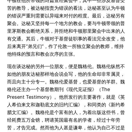
牛顿在他所带领的诗篇查经聚会中，其中一些涉及基督受
苦的教导，被达秘指责为错误的看法，达秘甚至认为牛顿
的错误严重到需要以异端来对付的程度。最后，达秘另有
聚会。达秘又坚持每一个地方的教会，要与牛顿带领的普
里茅斯教会断绝关系，并拒绝和牛顿那里聚会中出来的人
有交通。其后，牛顿对于基督徒职事的看法完全改变，他
后来离开“弟兄们”，作了伦敦一所独立聚会的教师，维持
他特殊的预言和教会次序的主张。
现在谈达秘的另外一位朋友，便是魏格伦。魏格伦纵然不
如他的朋友达秘那样地会说会写，他的生命却非常属灵，
而且向主十分专一。魏格伦爱基督，也爱基督的羊群。魏
格伦还主办一个基督教期刊《现代见证报》（The
Present Testimony）。他所发行的主要著作，就是《英
人希伯来文和迦勒底文的旧约汇编》，和同类的《新约希
腊文汇编》。魏格伦是个富有的人，为着出版这些书，曾
经耗费五万金镑，聘请英国最有名的学者，经过十年劳
苦，才告完成。然而他为人甚是谦卑，他认为自己不过是