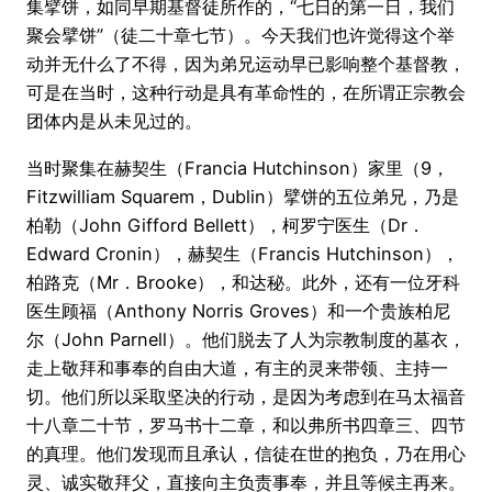
集擘饼，如同早期基督徒所作的，“七日的第一日，我们
聚会擘饼”（徒二十章七节）。今天我们也许觉得这个举
动并无什么了不得，因为弟兄运动早已影响整个基督教，
可是在当时，这种行动是具有革命性的，在所谓正宗教会
团体内是从未见过的。
当时聚集在赫契生（Francia Hutchinson）家里（9，
Fitzwilliam Squarem，Dublin）擘饼的五位弟兄，乃是
柏勒（John Gifford Bellett），柯罗宁医生（Dr．
Edward Cronin），赫契生（Francis Hutchinson），
柏路克（Mr．Brooke），和达秘。此外，还有一位牙科
医生顾福（Anthony Norris Groves）和一个贵族柏尼
尔（John Parnell）。他们脱去了人为宗教制度的墓衣，
走上敬拜和事奉的自由大道，有主的灵来带领、主持一
切。他们所以采取坚决的行动，是因为考虑到在马太福音
十八章二十节，罗马书十二章，和以弗所书四章三、四节
的真理。他们发现而且承认，信徒在世的抱负，乃在用心
灵、诚实敬拜父，直接向主负责事奉，并且等候主再来。