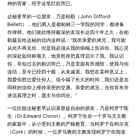
神的管家，经手这笔巨款而已。
达秘更早的一位朋友，乃是柏勒（John Gifford
Bellett），他们两人是都柏林三一学院的同学，都准备
作律师。他们彼此维持极深的友谊长达四十年之久，在柏
勒最后给达秘的信内这样说：“我所亲爱的弟兄，我可能
从此不再见你，但是我必须从我的病榻上告诉你。我心灵
的深处如何称颂主，他竟然肯把真理启示了我。我认识
你，非似过去的粗识而已，乃是里面有所感悟，使我与你
连结，至今已经四十载，从未减退。我想在某种意义上，
我爱你胜过爱任何人。现今隔了长久的时间，我们还是在
同样的信仰上维持亲密的交通。亲爱的弟兄，当你宣布并
述说真理之时，愿主与你同在。”
一位比较达秘更早认识基督徒自由的朋友，乃是柯罗宁医
生（Dr.Edward Cronin）。柯罗宁生在一个罗马天主教
的家庭中，从小受到主教的严格教育。当柯罗宁在柯尔克
（Cork）的时候，一位罗马教的主教发现柯罗宁在阅读