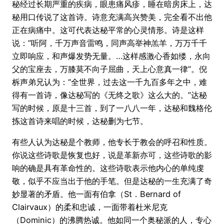
秘经过长期严重的疾病，眼患痛风疹，睡在暗房床上，达
秘用口传说了这首诗。诗意充满高兴赞美，完全看不出他
正在病痛中。这可代表达秘平常的心灵情形。诗是这样
说：”听阿，千万声音雷鸣，同声高举神羔羊，万万千千
立即响应，和声爆发势无量。…这样感激心香如缕，永向
父的宝座去，万膝莫不向子屈曲，天上心意真一律”。倪
柝声弟兄认为：“全世界，过去这一千九百多年之中，难
得有一首诗，像达秘写的《无终之歌》这么大的。”达秘
写的时候，原是十三首，到了一八八一年，达秘和魏格伦
拣这首诗来唱的时候，达秘删为七节。
有些人认为达秘是个教师，他专长于教会的呼召和性质。
你说这些诗歌是恢复也好，说是革新亦可，这些诗歌的影
响的确是具有革命性的。这些诗歌表示他内心的单纯虔
敬，似乎不应当出于他的手笔。但是达秘的一生充满了奇
妙显著的矛盾。他一面有伯拿（St．Bernard of
Clairvaux）的柔和忠诚，一面带着杜米尼克
（Dominic）的沸腾热诚。他如同一个奥秘派的人，专心