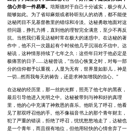
信心并非一件易事。
培斯德对于自己十分诚实，极少有人
能够如此。为了省却麻烦或者聆听别人的劝诱，都不能使
达秘闭目不见基督教里的错综和冷淡。达秘勇敢地面对这
些问题，挣扎力搏，直到他的理智完全满意，至少不再反
抗。当然我们看见达秘时常在极大的迷惑中。在达秘的著
作中，他不只一次题起有个时候他几乎沉溺在不信中。达
秘说，这种情形持续了七年之久：这些年日对于他必定是
极痛苦的日子……达秘曾说，“当信心恢复之时，对每一部
分的信仰都予以重视，人显为无有，世界显如影儿，神是
一切…然而我每天的祷告，还是求神加增我的信心。”
在达秘的经历里，那一丝的光辉，照亮了他七年的黑夜，
最后引导他进入光明之中。达秘被带到与神和好的真理
里，他的心中充满了神救恩的喜乐。他听见了呼召，他看
见了那双呼召他的手。他不像福音书上的那个青年财主，
犯了严重的错误，拒绝了呼召，忧忧愁愁地走了，达秘也
是一个青年，而且很有地位，但他用轻快的心情舍弃了一