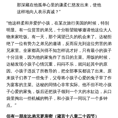
那深藏在他孤单心里的谦柔仁慈发出来，使他
这样地向人表示真诚？”
“他这样柔和并爱护小孩，在某次旅行美国的时候，特别
明显。有一位贫苦的弟兄，十分盼望能够邀请他这位大人
物来家吃饭。有一天，那个渴望已久的机会来了。达秘拒
绝了一位有势力之弟兄的邀请，反而应允到这位穷苦的弟
兄家里。全家都高兴得不知怎样说才好，只有最小的孩子
十分沮丧，因为他的家兔作了当日的主菜。用饭的时候，
达秘发现小孩子心情沉重，闷闷不乐，就问起其中的原
因。小孩子违反了所教导的，把全部事实都说了出来。原
来孩子们养了一些兔子，父母将小孩子心爱的兔子宰了作
为宴客的主菜。达秘的同情心非常实际。他不但不吃小孩
子心爱的家兔，饭后还把孩子领到一个大的水缸边，从口
袋里掏出一些机械的鸭子，和小孩子一同玩了一个多钟
点。”
但有一朋友比弟兄更亲密（箴言十八章二十四节）