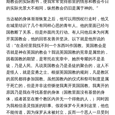
期教会的实际图书，使我常常觉得那里的情形和教会今日
的实际光景大不相同，纵然教会仍旧是属于神的。”
当达秘的身体渐渐恢复之后，他可以用拐杖行走时，他又
在城里结识了几个有同样心思的青年人。他的里面已经与
国教断了关系，但是外面尚无行动。有人问他后来为何离
开英国教会，他的回答友善并坚决。以下就是他所说的
话：“在圣经里我找不到一个东西叫作国教。英国教会是
否就是神在英国的教会？我说英国国教的宪章是属世的，
因着国教的期望，是寄托在宪章中。她所夸耀的不是圣
徒，乃是人民。凡说英国教会乃是圣徒的聚合的，这人不
是怪人，就是蛮勇之士。根据英国国教的规则，凡是教区
的居民都得参加国教。虽然国教内的仪式和祭司制度是属
于死亡的，但是并非这些驱使我离开英国国教。我离开的
原因乃是我在寻找基督的身体（国教里面没有基督的身
体，或者甚至在整个教区内并无一个得救的人，）同时因
为我相信圣灵指派的职事。假若保罗今天来到这里，他也
不能传道，因为保罗从未被封立，反而一个恶人一旦受到