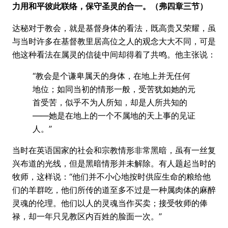
力用和平彼此联络，保守圣灵的合一。（弗四章三节）
达秘对于教会，就是基督身体的看法，既高贵又荣耀，虽
与当时许多在基督教里居高位之人的观念大大不同，可是
他这种看法在属灵的信徒中间却得着了共鸣。他主张说：
“教会是个谦卑属天的身体，在地上并无任何
地位；如同当初的情形一般，受苦犹如她的元
首受苦，似乎不为人所知，却是人所共知的
——她是在地上的一个不属地的天上事的见证
人。”
当时在英语国家的社会和宗教情形非常黑暗，虽有一丝复
兴布道的光线，但是黑暗情形并未解除。有人题起当时的
牧师，这样说：“他们并不小心地按时供应生命的粮给他
们的羊群吃，他们所传的道至多不过是一种属肉体的麻醉
灵魂的伦理。他们以人的灵魂当作买卖；接受牧师的俸
禄，却一年只见教区内百姓的脸面一次。”