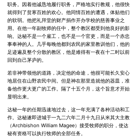
职务。因着他诚恳地履行职务，严格地实行教规，他很快
就得到了贫寒百姓的欢心。他同情百姓的遭遇，体贴他们
的软弱。他把礼拜堂的财产捐作开办学校的慈善事业之
用。在他一年副牧师的任中，整个教区都受到他良好的影
响。达秘不是一个雇工，也不是一个官吏，而是一个赤忠
事奉神的人。几乎每晚他都到农民的家里教训他们，他的
足迹遍及整个分散的教区，他是难得有一夜在十二时以前
回到自己茅庐的。
若非神带领他的道路，决定他的命途，他很可能长久安心
地居住在山野农民中间。但是神在那里造就他的器皿，准
备他作更大更广的工作。隔了十五个月，这个旨意才开始
显明出来。
达秘一年的任期迅速地过去，这一年充满了各种活动和工
作。达秘遂即进城于一九二六年二月十九日从米其大主教
（Archbishon William Magee）接受牧师的职分，使达
秘有资格可以执行牧师的全部任务。