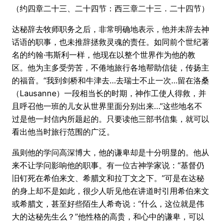
（约四章二十三、二十四节：西三章二十三．二十四节）
达秘辞去牧师职务之后，非常明确地表示，他并未辞去神
话语的职事，也未推辞拯救灵魂的责任。如同前个世纪著
名的约翰·韦斯利一样，他现在以整个世界作为他的教
区。他为主多受劳苦，不倦地旅行各地帮助信徒，传扬主
的福音。“我到剑桥和牛津去…去瑞士不止一次…留在洛桑
（Lausanne）一段相当长的时期，神作工使人得救，并
且呼召他一班的儿女从世界里面分别出来…”这些地名不
过是他一封信内所题起的。只要读他三部书信集，就可以
看出他当时旅行范围的广泛。
虽则他的学问高深博大，他的谦卑却是十分明显的。他从
来不让学问影响他的职事。有一位古神学家说：“基督仍
旧钉死在希伯来文、希腊文和拉丁文之下。”可是在达秘
的身上却不是如此，很少人听见他在讲道时引用希伯来文
或希腊文，甚至好些陌生人希奇说：“什么，这位就是伟
大的达秘先生么？”他性格的高贵，和心中的谦卑，可以