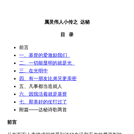
属灵伟人小传之 达秘
目
录
前言
一、基督的爱激励我们
二、一切能显明的就是光
三、在光明中
四、有一朋友比弟兄更亲密
五、凡事都当造就人
六、因我活着就是基督
七、那美好的仗打过了
附篇——达秘诗歌两首
前言