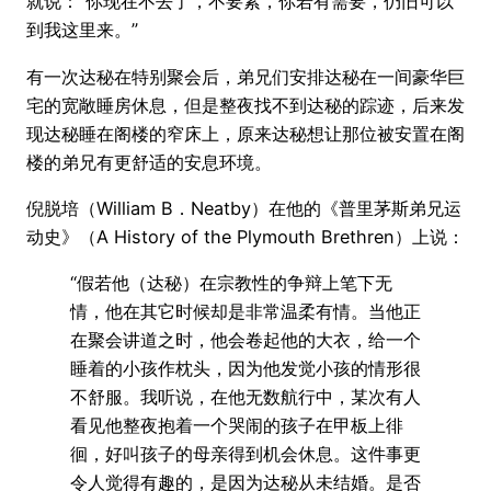
就说：“你现在不去了，不要紧，你若有需要，仍旧可以
到我这里来。”
有一次达秘在特别聚会后，弟兄们安排达秘在一间豪华巨
宅的宽敞睡房休息，但是整夜找不到达秘的踪迹，后来发
现达秘睡在阁楼的窄床上，原来达秘想让那位被安置在阁
楼的弟兄有更舒适的安息环境。
倪脱培（William B．Neatby）在他的《普里茅斯弟兄运
动史》（A History of the Plymouth Brethren）上说：
“假若他（达秘）在宗教性的争辩上笔下无
情，他在其它时候却是非常温柔有情。当他正
在聚会讲道之时，他会卷起他的大衣，给一个
睡着的小孩作枕头，因为他发觉小孩的情形很
不舒服。我听说，在他无数航行中，某次有人
看见他整夜抱着一个哭闹的孩子在甲板上徘
徊，好叫孩子的母亲得到机会休息。这件事更
令人觉得有趣的，是因为达秘从未结婚。是否