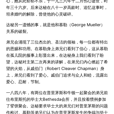
心，她从此郁郁不乐，于一九三六年十二月伤心逝世，时
年三十六岁。后来达秘在八十一岁高龄时、追忆这事时，
坦承婚约的解除，曾使他的心灵破碎。
达秘另一遗憾的事，就是他和慕勒（George Mueller）
关系的破裂。
弟兄会涌现了三位杰出的、圣洁的领袖，每一位都有特出
的恩赐和功用。在慕勒身上弟兄们看到了信心，这从慕勒
在孤儿院的服事上彰显出来，在达秘身上我们看到了盼
望，达秘对主第二次再来的讲解，在弟兄们内心燃起了希
望的火焰，从戚伯门（Robert Cleaver Chapman）身
上，弟兄们看到了爱心。戚伯门追求与众人和睦，流露出
爱心、忍耐．节制。
一八四八年，有两位在普里茅斯和牛顿一起聚会的弟兄前
往布里斯托的毕士大Bethesda会所，并且按着惯例参加
了擘饼聚会。达秘要求毕士大的弟兄们对普里茅斯的问题
作检讨。慕勒等弟兄们认为在普里茅斯发生的争端与毕士