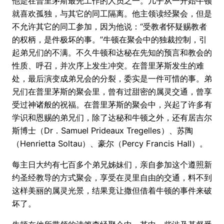
他是在普里茅斯最先工作的人员之一。几乎从一开始牛顿
就喜欢孤独，与其它的同工隔离。他主领读经聚会，但是
不允许其它的同工参加，因为他说：“受教者怀疑赐教者
的权柄，是件极坏的事。”牛顿在聚会中的独裁控制，引
起弟兄们的不满。不久牛顿和达秘在先知的预言和教会的
性质、呼召，并次序上发生冲突。在普里茅斯发生的难
处，最后演变成弟兄会的分裂，委实是一件可惜的事。弟
兄们在普里茅斯的聚会里，曾有过甜密的属灵交通，曾享
受过神诸般的祝福。在普里茅斯的聚会中，兴起了许多有
学识和恩赐的弟兄们，除了达秘和牛顿之外，还有居吉尔
斯博士（Dr．Samuel Prideaux Tregelles）、苏陶
（Henrietta Soltau）、豪尔（Percy Francis Hall）。
每主日大约有七百多个弟兄姊妹们，亲自参加这个遵照新
约圣经教导的方式聚会，享受在灵里自由的交通，料不到
这样美丽的属灵光景，结果竟让撒但借着牛顿的事件来破
坏了。