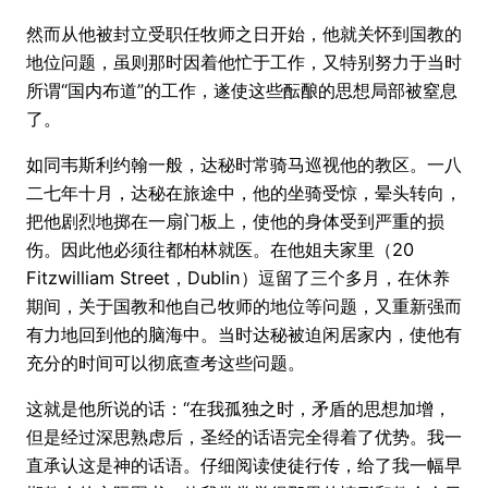
然而从他被封立受职任牧师之日开始，他就关怀到国教的
地位问题，虽则那时因着他忙于工作，又特别努力于当时
所谓“国内布道”的工作，遂使这些酝酿的思想局部被窒息
了。
如同韦斯利约翰一般，达秘时常骑马巡视他的教区。一八
二七年十月，达秘在旅途中，他的坐骑受惊，晕头转向，
把他剧烈地掷在一扇门板上，使他的身体受到严重的损
伤。因此他必须往都柏林就医。在他姐夫家里（20
Fitzwilliam Street，Dublin）逗留了三个多月，在休养
期间，关于国教和他自己牧师的地位等问题，又重新强而
有力地回到他的脑海中。当时达秘被迫闲居家内，使他有
充分的时间可以彻底查考这些问题。
这就是他所说的话：“在我孤独之时，矛盾的思想加增，
但是经过深思熟虑后，圣经的话语完全得着了优势。我一
直承认这是神的话语。仔细阅读使徒行传，给了我一幅早