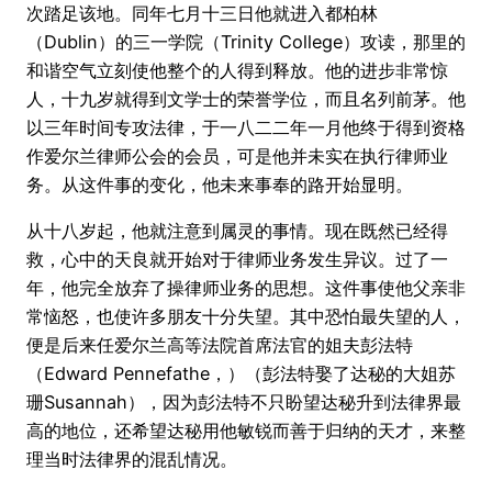
次踏足该地。同年七月十三日他就进入都柏林
（Dublin）的三一学院（Trinity College）攻读，那里的
和谐空气立刻使他整个的人得到释放。他的进步非常惊
人，十九岁就得到文学士的荣誉学位，而且名列前茅。他
以三年时间专攻法律，于一八二二年一月他终于得到资格
作爱尔兰律师公会的会员，可是他并未实在执行律师业
务。从这件事的变化，他未来事奉的路开始显明。
从十八岁起，他就注意到属灵的事情。现在既然已经得
救，心中的天良就开始对于律师业务发生异议。过了一
年，他完全放弃了操律师业务的思想。这件事使他父亲非
常恼怒，也使许多朋友十分失望。其中恐怕最失望的人，
便是后来任爱尔兰高等法院首席法官的姐夫彭法特
（Edward Pennefathe，）（彭法特娶了达秘的大姐苏
珊Susannah），因为彭法特不只盼望达秘升到法律界最
高的地位，还希望达秘用他敏锐而善于归纳的天才，来整
理当时法律界的混乱情况。