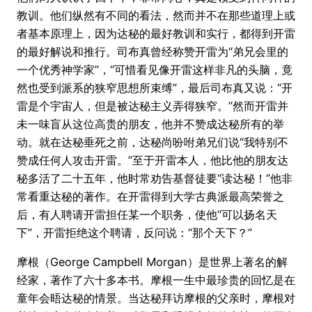
教训。他们纵然有不同的看法，然而并不在那些道理上或
者基本原理上，因为达秘的最好教训和实行，都得到开雷
的最好解说和推行。司布真曾经称赞开雷为“弟兄会里的
一个优秀神学家”，“可惜看见像开雷这样非凡的头脑，竟
然也受到派系的狭窄思想所束缚”，最后司布真又说：“开
雷是个宇宙人，但是被达秘主义弄得狭窄。”然而开雷并
未一味盲从这位高贵的朋友，他并不赞成达秘所有的举
动。就在达秘垂死之前，达秘尚吩咐弟兄们说“我特别不
赞成任何人攻击开雷。”至于开雷本人，他比他的朋友达
秘多活了二十五年，他时常劝告基督徒要“读达秘！”他非
常看重达秘的著作。在开雷得到大学古典派最高荣誉之
后，有人聘请开雷担任某一个职务，使他“可以扬名天
下”，开雷拒绝这个聘请，反问说：“那个天下？”
摩根（George Campbell Morgan）是世界上著名的解
经家，著作了六十多本书。摩根一生中最珍贵的回忆是在
童年会晤达秘的情景。当达秘拜访摩根的父亲时，摩根对