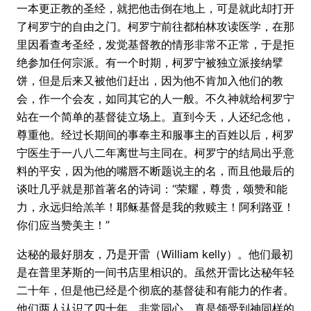
一本更正教的圣经，就把他击倒在地上，可是就此却打开
了柯罗宁的自由之门。柯罗宁前往都柏林攻读医学，在那
里因看查考圣经，发觉基督教的情形非常不正常，于是拒
绝参加任何宗派。有一个时期，柯罗宁被独立派接纳擘
饼，但是后来又被他们赶出，因为他不肯加入他们的教
会，作一个会友，如同其它的人一般。不久神就给柯罗宁
站在一个简单的基督徒立场上。直到今天，人还纪念他，
尊重他。经过长期间的事奉主和服事主的百姓以后，柯罗
宁医生于一八八二年离世与主同在。柯罗宁的结局出乎意
料的平安，因为他的嘴唇不断题说主的名，而且他最后的
谈吐几乎就是那首著名的诗词：“荣耀，尊贵，颂赞和能
力，永远归给羔羊！耶稣基督是我的救赎主！阿利路亚！
你们应当赞美主！”
达秘的最好朋友，乃是开雷（William kelly）。他们最初
是在普里茅斯的一间书店里相识的。虽然开雷比达秘年轻
二十年，但是他已经是个彻底的基督徒和有能力的作者。
他们两人认识了四十年，非常同心，真是领受到神同样的