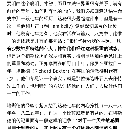
要明白这个聪明、才智，而且在法律界里很有关系，满有
前途的青年，如何抛弃他的地位，我们必须回溯达秘生命
史中那一段七年的经历。达秘很少题起这件事，但是有一
次，当他和开雷（William kelly）谈到深切属灵的经验
时，他说有七年之久，他实在活在诗篇八十八篇中，他惟
一的光线就是开首的那句话：“耶和华拯救我的神阿。”
只
有少数神所特选的仆人，神给他们经过这种极重的试炼。
但是这个初期经历的深度和真实，很明显地加给他见证上
的重量和稳健。正如摩西在旷野四十年，保罗在亚拉伯三
年，培斯德（Richard Baxter）在英国的清教徒时代有
七年。他们都见证一个事实，就是那位拣选呼召人去作特
别工作的，也用特别的方法训练他的仆人们，去应付他们
一生的工作。
培斯德的经验引起人想到达秘七年的内心挣扎（一八一八
年至一八二五年）。作这一个比较或者是有益的。在培斯
德的传记里面有一段这样的记载：“
对于一个天生敏感而
且善于判断的人，加上此人有一个好怀疑不随便的头脑，