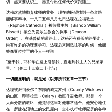
切，起来要认识主，愿意付出任何代价来跟随主。
达秘欢然地抛弃律师的业务，现在他盼望找到一条道路，
能够事奉神。一八二五年八月七日达秘在拉福教堂
（Raphoe Cathedral）被彼撤主教（Bishop William
Bissett）按立为爱尔兰教会的执事（Deacon
Order）。在基督徒的道路上，达秘还有很长的路要走，
尚有许多的功课要学习。达秘后来回忆往事的时候，他能
够像亚位拉罕的仆人一样说：
“至于我，耶和华在路上引领我，直走到我主人的兄弟家
里。”（创二十四章二十七节）
一切能显明的，就是光（以弗所书五章十三节）
达秘被派到爱尔兰东部的威克罗州（County Wicklow）
的山区，即喀拉里（Calary）教区作副牧师。那是一个
大而分散的教区，他觉得这里对他非常适合。他安心地住
在一所建在沼地上的农民屋内，全心执行牧师应尽的各种