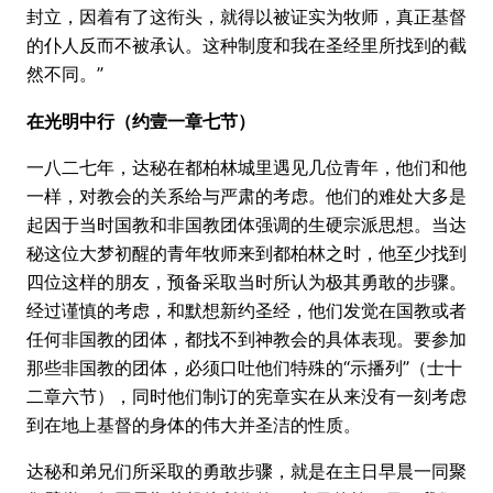
封立，因着有了这衔头，就得以被证实为牧师，真正基督
的仆人反而不被承认。这种制度和我在圣经里所找到的截
然不同。”
在光明中行（约壹一章七节）
一八二七年，达秘在都柏林城里遇见几位青年，他们和他
一样，对教会的关系给与严肃的考虑。他们的难处大多是
起因于当时国教和非国教团体强调的生硬宗派思想。当达
秘这位大梦初醒的青年牧师来到都柏林之时，他至少找到
四位这样的朋友，预备采取当时所认为极其勇敢的步骤。
经过谨慎的考虑，和默想新约圣经，他们发觉在国教或者
任何非国教的团体，都找不到神教会的具体表现。要参加
那些非国教的团体，必须口吐他们特殊的“示播列”（士十
二章六节），同时他们制订的宪章实在从来没有一刻考虑
到在地上基督的身体的伟大并圣洁的性质。
达秘和弟兄们所采取的勇敢步骤，就是在主日早晨一同聚