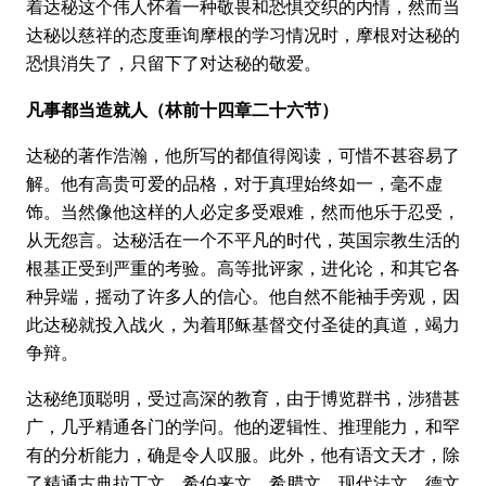
着达秘这个伟人怀着一种敬畏和恐惧交织的内情，然而当
达秘以慈祥的态度垂询摩根的学习情况时，摩根对达秘的
恐惧消失了，只留下了对达秘的敬爱。
凡事都当造就人（林前十四章二十六节）
达秘的著作浩瀚，他所写的都值得阅读，可惜不甚容易了
解。他有高贵可爱的品格，对于真理始终如一，毫不虚
饰。当然像他这样的人必定多受艰难，然而他乐于忍受，
从无怨言。达秘活在一个不平凡的时代，英国宗教生活的
根基正受到严重的考验。高等批评家，进化论，和其它各
种异端，摇动了许多人的信心。他自然不能袖手旁观，因
此达秘就投入战火，为着耶稣基督交付圣徒的真道，竭力
争辩。
达秘绝顶聪明，受过高深的教育，由于博览群书，涉猎甚
广，几乎精通各门的学问。他的逻辑性、推理能力，和罕
有的分析能力，确是令人叹服。此外，他有语文天才，除
了精通古典拉丁文、希伯来文、希腊文、现代法文、德文