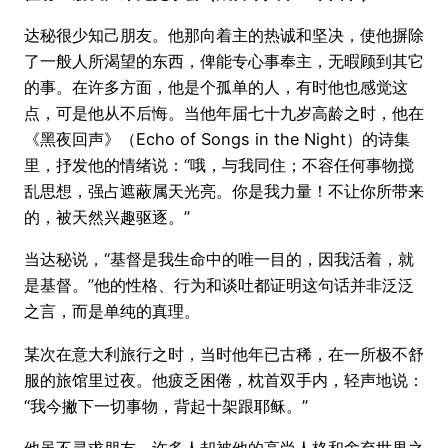
达秘很少知己朋友。他那向着主的热诚和坚决，使他摒除
了一般人所渴望的东西，俾能专心事奉主，无暇顾到其它
的事。在许多方面，他是个孤单的人，有时他也感觉这
点，可是他从不后悔。当他年届七十九岁高龄之时，他在
《黑夜回声》（Echo of Songs in the Night）的诗集
里，抒发他的情绪说：“哦，与我同住；不容任何事物搅
乱思想，强占遮蔽属天光亮。你是我力量！不让你所带来
的，被天然兴趣驱逐。”
当达秘说，“基督是我生命中的唯一目的，因我活着，就
是基督。”他的性格、行为和谈吐都证明这句话并非泛泛
之言，而是单纯的真理。
某次在意大利旅行之时，当时他年已古稀，在一所极不舒
服的旅馆里过夜。他疲乏困倦，枕首双手内，轻声地说：
“我今撇下一切事物，背起十架跟耶稣。”
他虽不寻求朋友，许多人却被他的高尚人格和舍弃世界之