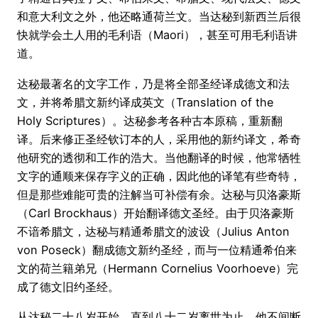
和意大利文之外，他还略通荷兰文。当达秘到新西兰后很
快就学会土人用的毛利语（Maori），甚至可用毛利语讲
道。
达秘最著名的文字工作，乃是将全部圣经译成德文和法
文，并将希腊文新约译成英文（Translation of the
Holy Scriptures）。达秘参考各种古本原稿，重新翻
译。后来修正圣经钦订本的人，采用他的新约译文，希奇
他研究的透彻和工作的浩大。当他翻译的时候，他常牺牲
文字的通顺来保存字义的正确，因此他的译笔有些奇特，
但是那些难能可贵的注解当可补偿有余。达秘与贝洛豪斯
（Carl Brockhaus）开始翻译德文圣经。由于贝洛豪斯
不谙希腊文，达秘与精通希腊文的波设（Julius Anton
von Poseck）翻成德文新约圣经，而与一位精通希伯来
文的荷兰籍弟兄（Hermann Cornelius Voorhoeve）完
成了德文旧约圣经。
从达秘二十八岁开始，直到八十二岁离世为止，他不间断