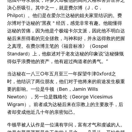
决心所吸引。其中之一，就是费尔博（J．C．
Philpot）。他们是在爱尔兰达秘的姐夫家里结识的。费
尔博对于达秘的“黑夜＂经历，感觉非常有趣。他能懂得
达秘的苦痛，因为他是个极端卡尔文派，因此他不明白达
秘后来所得着的完全拯救，与神和好，并永远得救的把握
之真理。在费尔博主笔的《福音标准》（Gospel
Standard）上，他叙述对于老友达秘的印象说“达秘慷慨
得似乎浪费他的资产，他有超过殉道者的勇气。”
当达秘在一八三○年五月至三一年探望牛津0xford之
时，他结识了两位朋友，他们对于他将来的前途发生极重
要的影响。一位是牛顿（Ben，Jamin Wills
Newton），另一位是魏格伦（George Vicesimus
Wigram）。前者成为达秘后来在宗教上的主要敌手，后
者却变成他近几十年的亲密知己。
牛顿早被人认作是一位满有学问，富有才气和虔诚的人。