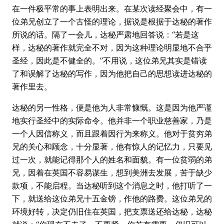
在一件极平常的事上表明出来。在某次读经聚会中，有一
位弟兄创立了一个古怪的理论，据说是根据于达秘的著作
所说的话。隔了一会儿，达秘严肃地回答说：“若是这
样，达秘的著作就完全不对，因为这种理论明显地不合乎
圣经，因此是不健全的。”不用说，这位弟兄其实是错读
了和误解了达秘的写作，因为他把自己的思想读进达秘的
著作里去。
达秘的另一性格，便是他为人非常慷慨。这是因为他严谨
地实行圣经中的实际命令。他并非一个职业慈善家，乃是
一个人因信称义，而且跟着因行为来称义。他对于贫穷弟
兄的关心和顾念，十分显著，他有惊人的记忆力，只要见
过一次，就能记得那个人的姓名和面貌。有一位贫弱的弟
兄，因着在英国不容易谋生，想到美洲去发展，苦于缺少
款项，不能启程。当达秘听到这个消息之时，他打听了一
下，就送给这位弟兄十五金镑，作他的路费。这位弟兄的
环境好转，决定仍旧住在英国，把支票送还给达秘，达秘