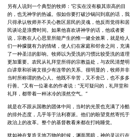
另有人说到一个典型的牧师：‘它实在没有极其崇高的目
的，也无神学的热诚。假如你要打破沙锅问到底的话，我
只得承认牧师并不关心教区居民的灵魂，他反而觉得和居
民谈论是浪费时间。如果他喜欢讲神学的话，他或者要
说，宗教在人心思里所能产生的惟一健全效果，就是给人
们一种朦胧有力的情绪，使人们在家庭和邻舍之间，充满
了一种圣洁的影响。牧师以为受洗的习惯比较受洗的道理
更加重要。农民从礼拜堂所得的宗教益处，与农民清楚明
白讲章和祈祷文很少有连带的关系。很明显的，牧师并非
当时所称谓的热心人。他既不辛苦，又不舍己，也不多多
行善。”又有一位著名的作者说：“无可疑问的，礼拜堂和
礼拜，都带着一种冰冷的漠然空气。”
就是在不跟从国教的团体中间，当时的光景也充满了冷酷
的排外态度，几乎等于法利赛派。他们的盼望竟然寄托于
政治上的改革。整个的基督教看来都在打盹睡觉。
犹如神在复造天地万物的时候，渊面黑暗，神的灵运行在