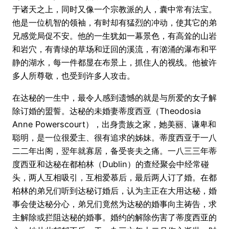
于诸天之上，同时又像一个宗教派的人，囊中常有法宝。
他是一位机智的领袖，有时却有猛烈的冲动，使其它的弟
兄感觉局促不安。他的一生犹如一幕景色，有高耸的山岩
和岩穴，有青绿的草场和迂回的溪流，有汹涌的瀑布和平
静的湖水，每一件都显在布景上，抓住人的视线。他被许
多人所尊敬，也受到许多人攻击。
在达秘的一生中，最令人感到遗憾的就是与所爱的女子解
除订婚的盟誓。达秘的未婚妻蒂度西亚（Theodosia
Anne Powerscourt），出身贵族之家，她美丽、谦卑和
聪明，是一位很爱主、很有追求的姊妹。蒂度西亚于一八
二二年出阁，翌年就寡居，备受丧夫之痛。一八三三年蒂
度西亚和达秘在都柏林（Dublin）的查经聚会中经常碰
头，两人互相吸引，互相爱慕后，最后两人订了婚。在都
柏林的弟兄们听到达秘订婚后，认为主正在大用达秘，婚
事会使达秘分心，弟兄们竟然为达秘的婚事向主祷告，求
主解除或拦阻达秘的婚事。婚约的解除伤害了蒂度西亚的