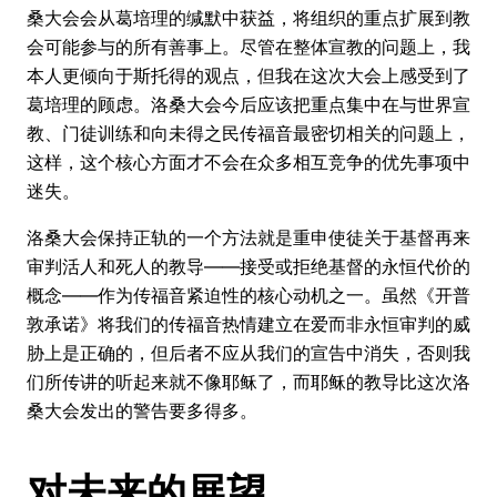
桑大会会从葛培理的缄默中获益，将组织的重点扩展到教
会可能参与的所有善事上。尽管在整体宣教的问题上，我
本人更倾向于斯托得的观点，但我在这次大会上感受到了
葛培理的顾虑。洛桑大会今后应该把重点集中在与世界宣
教、门徒训练和向未得之民传福音最密切相关的问题上，
这样，这个核心方面才不会在众多相互竞争的优先事项中
迷失。
洛桑大会保持正轨的一个方法就是重申使徒关于基督再来
审判活人和死人的教导——接受或拒绝基督的永恒代价的
概念——作为传福音紧迫性的核心动机之一。虽然《开普
敦承诺》将我们的传福音热情建立在爱而非永恒审判的威
胁上是正确的，但后者不应从我们的宣告中消失，否则我
们所传讲的听起来就不像耶稣了，而耶稣的教导比这次洛
桑大会发出的警告要多得多。
对未来的展望