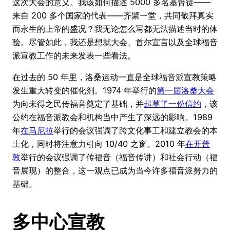
这次大会的意义。我该如何描述 5000 多名基督徒——
来自 200 多个国家的代表——齐聚一堂，共同敬拜真实
而永生的上帝的盛况？我无论怎么写都无法描述当时的体
验。尽管如此，我还是想就大会、首尔宣言以及全球福音
派宣教工作的未来发表一些看法。
在过去的 50 年里，洛桑运动一直是全球福音派宣教策略
发生重大转变的催化剂。1974 年举行的
第一届洛桑大会
为向未得之民传福音奠定了基础，并
起草了一份信约
，该
公约在福音派教会和机构当中产生了深远的影响。1989
年
在马尼拉
举行的会议强调了跨文化事工和建立教会的本
土化，同时将注意力引向 10/40 之窗。2010 年
在开普
敦
举行的会议强调了传福音（福音传讲）和社会行动（福
音展现）的整合，这一观点已成为当今许多福音派努力的
基础。
多中心宣教