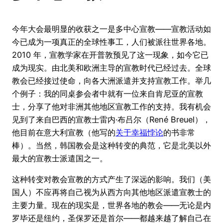
今年大会最明显的收获之一是多中心宣教——宣教活动如
今已成为一项真正的全球性事工，人们被派往世界各地。
2010 年，宣教学家在开普敦预见了这一现象，如今它已
成为现实。由北美和欧洲主导的宣教时代已经过去。全球
教会已经接过使命，向各大洲派遣并支持宣教工作。举几
个例子：我的同桌参会者中就有一位来自肯尼亚的宣教
士，分享了他对非洲其他地区宣教工作的支持。我有机会
见到了来自巴西的宣教士雷内·布吕尔（René Breuel），
他目前在意大利宣教（他写的
关于幸福悖论
的书非常
棒）。当然，韩国教会是这种转变的典范，它是北美以外
最大的宣教士派遣国之一。
这种转变对教会宣教的方式产生了深远的影响。我们（美
国人）不应再将自己视为从西方向其他地区派遣宣教士的
主要力量。现在的现实是，世界各地的教会——无论是内
罗毕还是纽约，圣保罗还是首尔——都越来越了解自己在