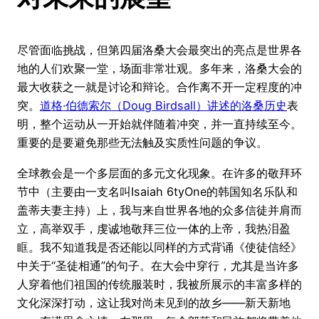
尽管面临挑战，但第四届洛桑大会最突出的亮点是世界各
地的人们欢聚一堂，场面非常壮观。多年来，洛桑大会的
最大收获之一就是讨论和辩论。合作离不开一定程度的冲
突。
道格·伯德索尔（Doug Birdsall）讲述的洛桑历史
表
明，整个运动从一开始就伴随着冲突，并一直持续至今。
重要的是要避免那些无法触及实质性问题的争议。
全球教会是一个多层面的多元文化现象。在许多的敬拜环
节中（主要由一支名叫Isaiah 6tyOne的韩国知名乐队和
盖蒂夫妻主持）上，我与来自世界各地的众多信徒并肩而
立，高举双手，虔诚地敬拜三位一体的上帝，我热泪盈
眶。我不知道我是否还能以同样的方式背诵《使徒信经》
中关于“圣徒相通”的句子。在大会中穿行，尤其是当许多
人穿着他们祖国的传统服装时，我被所展示的丰富多样的
文化深深打动，这让我对尚未见到的故乡——新天新地