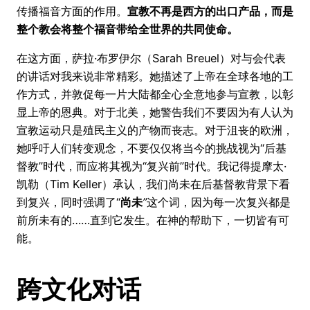
传播福音方面的作用。
宣教不再是西方的出口产品，而是
整个教会将整个福音带给全世界的共同使命。
在这方面，萨拉·布罗伊尔（Sarah Breuel）对与会代表
的讲话对我来说非常精彩。她描述了上帝在全球各地的工
作方式，并敦促每一片大陆都全心全意地参与宣教，以彰
显上帝的恩典。对于北美，她警告我们不要因为有人认为
宣教运动只是殖民主义的产物而丧志。对于沮丧的欧洲，
她呼吁人们转变观念，不要仅仅将当今的挑战视为“后基
督教”时代，而应将其视为“复兴前”时代。我记得提摩太·
凯勒（Tim Keller）承认，我们尚未在后基督教背景下看
到复兴，同时强调了“
尚未
”
这个词，因为每一次复兴都是
前所未有的……直到它发生。在神的帮助下，一切皆有可
能。
跨文化对话