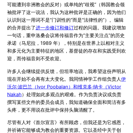
可能遭到非洲教会的反对）或单纯的“歧视”（韩国教会领
袖批评了这一说法，我认为这种批评是正确的，因为他们
认识到这一用词不是“门训性的”而是“法律性的”）。编辑
的合并提出了
进一步修订和修订
过程的问题。我建议增加
一句话，重申洛桑会议将传福音作为“主要关注点”的历史
承诺（马尼拉，1989 年），特别是在世界上以相对主义
和多元化为主要特征的地区，基督徒的存在和实践受到欢
迎，而传福音则不受欢迎。
许多人会继续提供反馈，但坦率地说，我希望这份声明从
现在开始不会再有太大变化。我同情神学工作组负责人
伊
沃尔·波巴兰（Ivor Poobalan）和维克多·纳卡（Victor
Nakah
）处理如此多观点的艰难。作为负责决议或负责
撰写某些文件的委员会成员，我知道确保全面和简洁有多
头疼，更不用说在批评中保持头脑清醒了。
尽管有人对《首尔宣言》有所顾虑，但我还是为它感恩，
并祈祷它能够成为教会的重要资源。它以圣经中关于创