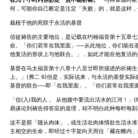
何，可能你自己断定是注定「失败」的，就是这样，
栽植于他的死联于永活的基督
信徒祷告的主要地位，是记载在约翰福音第十五章七
命。「你们若常在我里面」──从此地位，你们能在基
他复活的形状上与他联合。」，如此才能在他复活的
基督在马太福音第十八章十八至廿即所描述的祈祷生
上。」(弗二 6)但是，实际说来，与永活的基督
基督的联合──即「在我里面」。「你们若常在我里
「信(入)我的人， 从他腹中要流出活水的江河！」(约七
易谈论到祷告得答应的道理，却不明白此种每时每刻
这不是那「随从肉体」，或生活在肉体情欲生活水准下
主相交的生命，即经过十字架向天而往「藏在幔内」