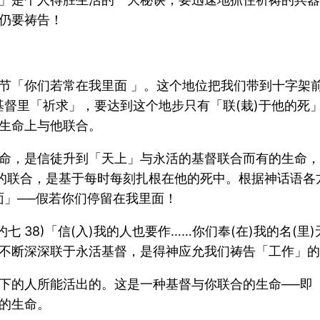
仍要祷告！
节「你们若常在我里面 」。这个地位把我们带到十字架
督里「祈求」，要达到这个地步只有「联(栽)于他的死」
生命上与他联合。
命，是信徒升到「天上」与永活的基督联合而有的生命，
实际的联合，是基于每时每刻扎根在他的死中。根据神话语
面」──假若你们停留在我里面！
 38)「信(入)我的人也要作……你们奉(在)我的名(里)无
不断深深联于永活基督，是得神应允我们祷告「工作」的
的人所能活出的。这是一种基督与你联合的生命──即「与
的生命。