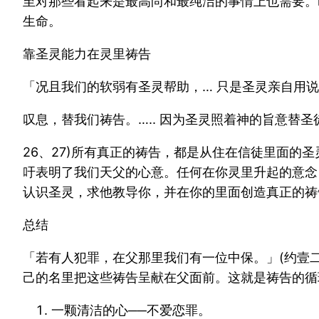
至对那些看起来是最高尚和最纯洁的事情上也需要。
生命。
靠圣灵能力在灵里祷告
「况且我们的软弱有圣灵帮助，… 只是圣灵亲自用
叹息，替我们祷告。….. 因为圣灵照着神的旨意替圣
26、27)所有真正的祷告，都是从住在信徒里面
吁表明了我们天父的心意。任何在你灵里升起的意念
认识圣灵，求他教导你，并在你的里面创造真正的祷告，
总结
「若有人犯罪，在父那里我们有一位中保。」(约壹二
己的名里把这些祷告呈献在父面前。这就是祷告的循
一颗清洁的心──不爱恋罪。