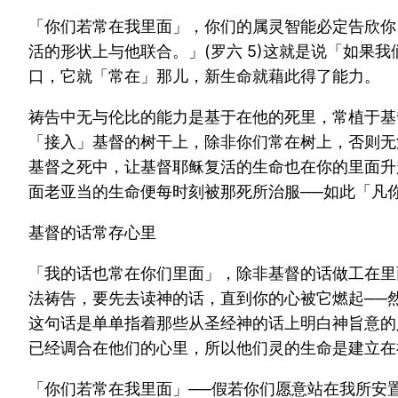
「你们若常在我里面」，你们的属灵智能必定告欣你
活的形状上与他联合。」(罗六 5)这就是说「如果我们
口，它就「常在」那儿，新生命就藉此得了能力。
祷告中无与伦比的能力是基于在他的死里，常植于基
「接入」基督的树干上，除非你们常在树上，否则无
基督之死中，让基督耶稣复活的生命也在你的里面升
面老亚当的生命便每时刻被那死所治服──如此「凡你
基督的话常存心里
「我的话也常在你们里面」，除非基督的话做工在里
法祷告，要先去读神的话，直到你的心被它燃起──
这句话是单单指着那些从圣经神的话上明白神旨意的
已经调合在他们的心里，所以他们灵的生命是建立在
「你们若常在我里面」──假若你们愿意站在我所安置