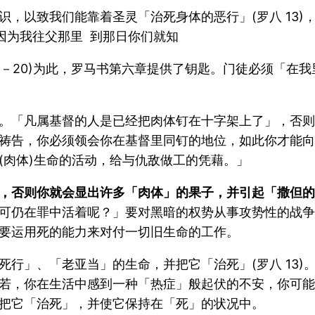
，以致我们能靠着圣灵「治死身体的恶行」(罗八 13
因为我往父那里 到那日你们就知
 12－20)为此，罗马书第六章提供了钥匙。门徒必须「
。「凡属基督的人是已经把肉体钉在十字架上了」，否则
祷告，你必须领会你在基督里同钉的地位，如此你才能向
(肉体)生命的活动，给与仇敌做工的凭藉。」
，否则你就会显出许多「肉体」的果子，并引起「撒但的
可仍在罪中活着呢？」要对黑暗的权势从事攻势性的战争
要运用死的能力来对付一切旧生命的工作。
行」、「老亚当」的生命，并把它「治死」(罗八 13)
若，你在生活中感到一种「热症」般起伏的不安，你可能
把它「治死」，并使它保持在「死」的状况中。