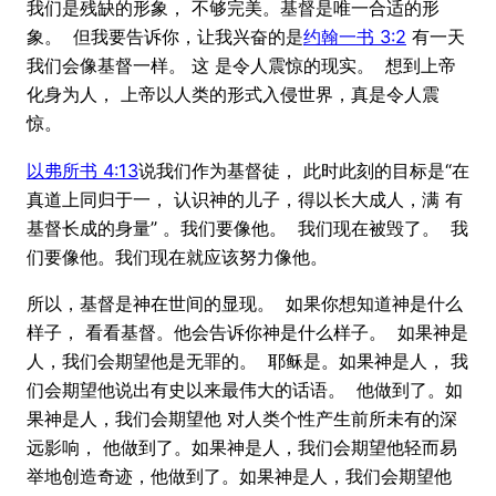
我们是残缺的形象， 不够完美。基督是唯一合适的形
象。 但我要告诉你，让我兴奋的是
约翰一书 3:2
有一天
我们会像基督一样。 这 是令人震惊的现实。 想到上帝
化身为人， 上帝以人类的形式入侵世界，真是令人震
惊。
以弗所书 4:13
说我们作为基督徒， 此时此刻的目标是“在
真道上同归于一， 认识神的儿子，得以长大成人，满 有
基督长成的身量” 。我们要像他。 我们现在被毁了。 我
们要像他。我们现在就应该努力像他。
所以，基督是神在世间的显现。 如果你想知道神是什么
样子， 看看基督。他会告诉你神是什么样子。 如果神是
人，我们会期望他是无罪的。 耶稣是。如果神是人， 我
们会期望他说出有史以来最伟大的话语。 他做到了。如
果神是人，我们会期望他 对人类个性产生前所未有的深
远影响， 他做到了。如果神是人，我们会期望他轻而易
举地创造奇迹，他做到了。如果神是人，我们会期望他