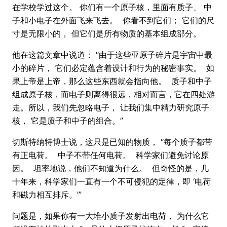
在学校学过这个。 你们有一个原子核，里面有质子、 中
子和小电子在外面飞来飞去。 你看不到它们； 它们的尺
寸是无限小的， 但它们是所有物质的基本组成部分。
他在这篇文章中说道： “由于这些亚原子碎片是宇宙中最
小的碎片， 它们必定蕴含着设计和行为的秘密事实。 如
果上帝是上帝，那么这些东西就会指向他。 质子和中子
组成原子核，而电子则离得很远，相对而言，它在四处游
走。所以，我们先忽略电子， 让我们集中精力研究原子
核， 它是质子和中子的组合。”
切斯特纳特博士说，这只是已知的物质， “每个质子都带
有正电荷。 中子不带任何电荷。 科学家们避免讨论原
因。 坦率地说，他们不知道为什么。 但奇怪的是，几
十年来，科学家们一直有一个不可侵犯的定律，即 ‘电荷
和磁力相互排斥。’”
问题是，如果你有一大堆小质子发射出​​电荷， 为什么它