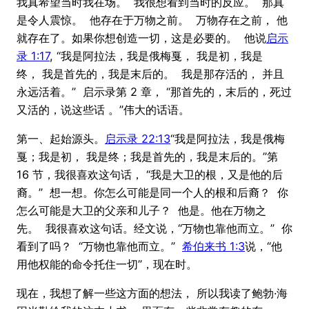
我真希望当时我在场。 我很想看到当时的反应。 那真
是令人震惊。 他存在于万物之前。 万物存在之前， 他
就存在了。如果你想创造一切，这是必要的。 他说
启示
录 1:17
, “我是阿拉法，我是俄梅戛， 我是初，我是
终， 我是首先的，我是末后的。 我是那存活的， 并且
永远活着。” 启示录第 2 章， “那首先的，末后的，死过
又活的，说这些话 。”伟大的话语。
第一、起始源头。
启示录 22:13
“我是阿拉法，我是俄梅
戛；我是初， 我是终；我是首先的，我是末后的。”第
16 节，我很喜欢这句话， “我是大卫的根，又是他的后
裔。” 想一想。你怎么可能是同一个人的根和后裔？ 你
怎么可能是大卫的父亲和儿子？ 他是。他在万物之
先。 我很喜欢这句话。经文说，“万物也靠他而立。” 你
看到了吗？ “万物也靠他而立。”
希伯来书 1:3
说，“他
用他权能的命令托住一切”，现在时。
现在，我想了解一些这方面的想法， 所以我读了鲍勃·海