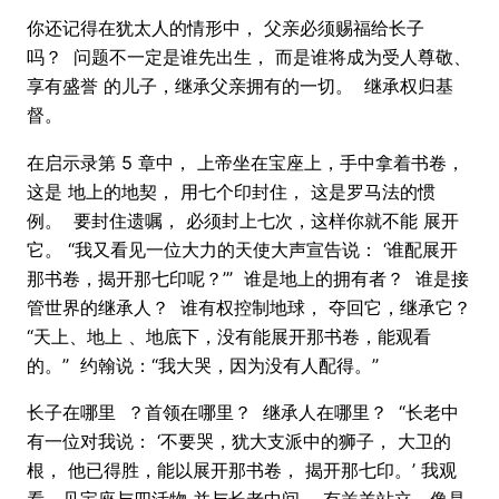
你还记得在犹太人的情形中， 父亲必须赐福给长子
吗？ 问题不一定是谁先出生， 而是谁将成为受人尊敬、
享有盛誉 的儿子，继承父亲拥有的一切。 继承权归基
督。
在启示录第 5 章中， 上帝坐在宝座上，手中拿着书卷，
这是 地上的地契， 用七个印封住， 这是罗马法的惯
例。 要封住遗嘱， 必须封上七次，这样你就不能 展开
它。 “我又看见一位大力的天使大声宣告说： ‘谁配展开
那书卷，揭开那七印呢？’” 谁是地上的拥有者？ 谁是接
管世界的继承人？ 谁有权控制​​地球， 夺回它，继承它？
“天上、地上 、地底下，没有能展开那书卷，能观看
的。” 约翰说：“我大哭，因为没有人配得。”
长子在哪里 ？首领在哪里？ 继承人在哪里？ “长老中
有一位对我说： ‘不要哭，犹大支派中的狮子， 大卫的
根， 他已得胜，能以展开那书卷， 揭开那七印。’ 我观
看，见宝座与四活物 并与长老中间， 有羔羊站立，像是