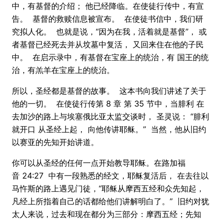
中，有基督的介绍； 他已经降临。在使徒行传中，有宣
告。 基督的救赎信息被宣布。 在使徒书信中，我们研
究拟人化。 也就是说，“因为在我，活着就是基督”， 或
者基督已经死去并从坟墓中复活， 又回来住在他的子民
中。 在启示录中，有基督在宝座上的统治，有 国王的统
治，有羔羊在宝座上的统治。
所以，圣经都是基督的故事。 这本书向我们讲述了关于
他的一切。 在使徒行传第 8 章 第 35 节中，当腓利 在
去加沙的路上与埃塞俄比亚太监交谈时， 圣灵说： “腓利
就开口 从圣经上起， 向他传讲耶稣。” 当然，他从旧约
以赛亚的先知开始讲道。
你可以从圣经的任何一点开始教导耶稣。在路加福
音 24:27 中有一段熟悉的经文，耶稣复活后， 在去往以
马忤斯的路上遇见门徒，“耶稣从摩西五经和众先知起，
凡经上所指着自己的话都给他们讲解明白了。” 旧约对犹
太人来说，过去和现在都分为三部分：摩西五经；先知