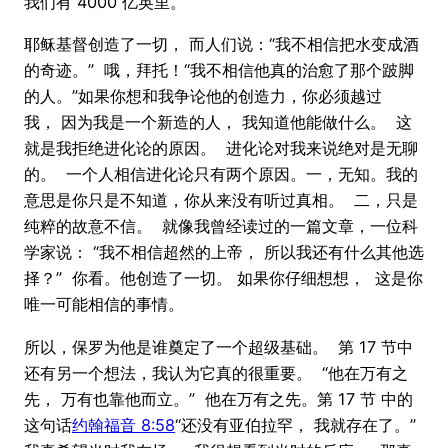
我们有 4000 亿英里。
耶稣基督创造了一切， 而人们说：“我不相信把水变成酒
的奇迹。” 哦，拜托！“我不相信他真的治愈了那个跛脚
的人。”如果你想和我争论他的创造力，你必须越过
我， 因为我是一个新造的人， 我知道他能做什么。 这
就是我拒绝进化论的原因。 进化论对我来说绝对是无聊
的。 一个人相信进化论只有两个原因。一，无知。我的
意思是你只是不知道，你从来没有听过真相。 二，只是
纯粹的故意不信。 就像我曾经读过的一篇文章，一位科
学家说： “我不相信超然的上帝， 所以我还有什么其他选
择？” 你看。他创造了一切。 如果你仔细想想， 这是你
唯一可能相信的事情。
所以，保罗为他是谁奠定了一个超级基础。 第 17 节中
还有另一个想法，我认为它真的很重要。 “他在万有之
先， 万有也靠他而立。” 他在万有之先。第 17 节 中的
这句话
约翰福音 8:58
“还没有亚伯拉罕， 我就存在了。”