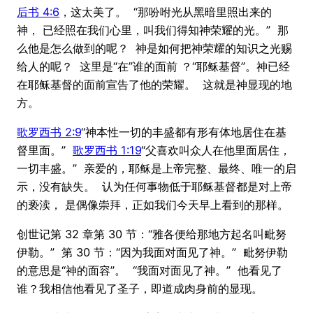
后书 4:6
，这太美了。 “那吩咐光从黑暗里照出来的
神， 已经照在我们心里，叫我们得知神荣耀的光。” 那
么他是怎么做到的呢？ 神是如何把神荣耀的知识之光赐
给人的呢？ 这里是“在”谁的面前 ？“耶稣基督”。神已经
在耶稣基督的面前宣告了他的荣耀。 这就是神显现的地
方。
歌罗西书 2:9
“神本性一切的丰盛都有形有体地居住在基
督里面。”
歌罗西书 1:19
“父喜欢叫众人在他里面居住，
一切丰盛。” 亲爱的，耶稣是上帝完整、最终、唯一的启
示，没有缺失。 认为任何事物低于耶稣基督都是对上帝
的亵渎， 是偶像崇拜，正如我们今天早上看到的那样。
创世记第 32 章第 30 节：“雅各便给那地方起名叫毗努
伊勒。” 第 30 节：“因为我面对面见了神。” 毗努伊勒
的意思是“神的面容”。 “我面对面见了神。” 他看见了
谁？我相信他看见了圣子，即道成肉身前的显现。