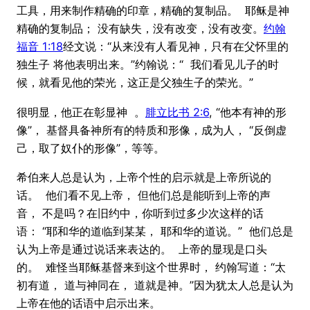
工具，用来制作精确的印章，精确的复制品。 耶稣是神
精确的复制品； 没有缺失，没有改变，没有改变。
约翰
福音 1:18
经文说：“从来没有人看见神，只有在父怀里的
独生子 将他表明出来。”约翰说：“ 我们看见儿子的时
候，就看见他的荣光，这正是父独生子的荣光。”
很明显，他正在彰显神 。
腓立比书 2:6
, “他本有神的形
像”， 基督具备神所有的特质和形像，成为人， “反倒虚
己，取了奴仆的形像”，等等。
希伯来人总是认为，上帝个性的启示就是上帝所说的
话。 他们看不见上帝， 但他们总是能听到上帝的声
音， 不是吗？在旧约中，你听到过多少次这样的话
语： “耶和华的道临到某某， 耶和华的道说。” 他们总是
认为上帝是通过说话来表达的。 上帝的显现是口头
的。 难怪当耶稣基督来到这个世界时， 约翰写道：“太
初有道， 道与神同在， 道就是神。”因为犹太人总是认为
上帝在他的话语中启示出来。