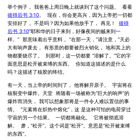
举个例子， 我爸爸上周日晚上就谈到了这个问题。 看看
彼得后书 3:10
。 现在，你会更高兴，因为上帝把一切都
安排好了， 不是吗？因为如果他放手了， 再见！
彼得
后书 3:10
“耶和华的日子来到，好像夜间的贼来到一
样。” 那意味着出乎意料， “在那一天，”请注意，“天必
大有响声废去， 有形质的都要被烈火销化， 地和其上的
物都要烧尽了。 到那时，这一切都要 “溶解了。”它的字
面意思是松开被束缚的东西。 你知道这描述的是什么
吗？这描述了核胶的终结。
有一天，当上帝的时间到了， 他将解开原子。 宇宙将在
核裂变中爆炸。天堂 将随着一场被称为“巨大的响声”的
爆炸而消失， 我可以想象那将是一件令人难以置信的事
情。 “元素将在炽热中熔化”，这 是这种可怕的电荷穿过
宇宙的另一个结果。 一切都将融化。 它将被彻底溶
解。
鲁，
“松开”。这个词是“松开”。意思是“松开被束缚
的东西”。