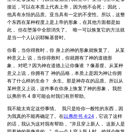
接近，可以在本质上代表上帝，因为他不会死； 因此，
他具有永恒的品质。亚当具有一定的不变性。所以，这整
个东西在某种程度上是上帝的形象，在其他方面都是如
此， 但在堕落中全部消失了。 唯一可以恢复它的方法就
是当一个人认识耶稣基督时。
你看，当你得救时，你 身上的神的形象就恢复了。 从某
种意义上 说，当你得救时，你就拥有了神的道德形
象， 对吧？因为神在道德上让你像谁 ？像基督。从某种
意义上说，你拥有了 神的品格，本质上是因为神让你拥
有了什么样的生命？ 永生。那是神存在的品质。所以从
某种意义上说，这件事在你身上恢复了神的形象， 我想
以弗所书 4 章可能会对我们有所帮助。
我不能太肯定这些事情。 我只是给你一般性的东西，因
为我真的不能再确定了。在
以弗所书 4:24
，它说了这样
的话，我认为这对我有帮助， “并且穿上新人， 这新人是
照着神的形像造的。” 当一个人穿上新人时，他就会恢复