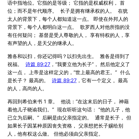
语中指地位。它指的是等级； 它指的是权威权利， 首
位；而不是年代顺序。 长子是拥有继承权的人。 在犹
太人的背景下，每个人都知道这一点。 即使在外邦人的
背景下，每个人都明白这一点。 歌罗西人对他所指的没
有任何疑问； 基督是受人尊敬的人， 享有特权的人，享
有声望的人，是天父的继承人。
雅各和以扫，你还记得吗？以扫先出生。 雅各是得到了
祝福。
诗篇 89:27
，“我要立他为长子”， 然后他定义了
这一点， 上帝是这样定义的，“世上最高的君王。” 什么
是长子？ 最高的。
诗篇 89:27
，它有一个定义 。最高
的人，高尚的人。
再回到希伯来书 1 章。 他说：“在这末后的日子， 神藉
着他儿子晓谕我们。” 现在听听这句话： “他的儿子，他
已立为后嗣。” 后嗣是由父亲指定的。 通常是长子， 但
如果长子因某种原因丧失资格， 父亲想把长子赐给别
人，他有权这么做。 但他必须由父亲指定。