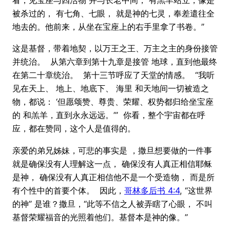
被杀过的， 有七角、七眼， 就是神的七灵，奉差遣往全
地去的。他前来，从坐在宝座上的右手里拿了书卷。”
这是基督，带着地契，以万王之王、万主之主的身份接管
并统治。 从第六章到第十九章是接管 地球，直到他最终
在第二十章统治。 第十三节呼应了天堂的情感。 “我听
见在天上、 地上、地底下、 海里 和天地间一切被造之
物，都说： ‘但愿颂赞、尊贵、荣耀、权势都归给坐宝座
的 和羔羊，直到永永远远。’” 你看，整个宇宙都在呼
应，都在赞同，这个人是值得的。
亲爱的弟兄姊妹，可悲的事实是 ，撒旦想要做的一件事
就是确保没有人理解这一点， 确保没有人真正相信耶稣
是神， 确保没有人真正相信他不是一个受造物， 而是所
有个性中的首要个体。 因此，
哥林多后书 4:4
, “这世界
的神” 是谁？撒旦，“此等不信之人被弄瞎了心眼， 不叫
基督荣耀福音的光照着他们。基督本是神的像。”