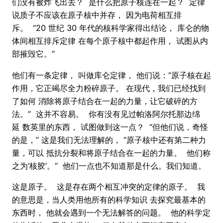
们没有被炸飞出去？ 是什么把原子核连在一起？ 定律
说质子不应该在原子核中并存， 因为电荷相互排
斥。 “20 世纪 30 年代的核科学家得出结论， 库仑的物
体间相互排斥定律 在每个原子核中都起作用， 试图从内
部摧毁它。”
他们有一条定律， 叫做库仑定律， 他们说：“原子核在起
作用，它正竭尽全力粉碎原子。 在现代，我们已经找到
了如何 消除将原子结合在一起的力量，让它破碎的方
法。” 这并不容易。 你有没有见过帕洛阿尔托那边绵
延 数英里的东西， 试图做到这一点？ “但他们说，奇怪
的是，” 这是我们无法理解的， “原子核中还有第二种力
量，可以 抵抗分裂和将原子结合在一起的力量。 他们称
之为‘核胶’。” 他们一点也不知道那是什么。我们知道。
这是原子。 这是存在两个相互冲突的定律的原子。 我
的意思是，当人类用他所有的科学知识 去探究最基本的
东西时， 他就会遇到一个无法解答的问题。 他的科学定