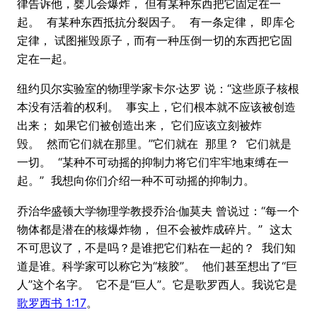
律告诉他，婴儿会爆炸， 但有某种东西把它固定在一
起。 有某种东西抵抗分裂因子。 有一条定律， 即库仑
定律， 试图摧毁原子，而有一种压倒一切的东西把它固
定在一起。
纽约贝尔实验室的物理学家卡尔·达罗 说：“这些原子核根
本没有活着的权利。 事实上，它们根本就不应该被创造
出来； 如果它们被创造出来， 它们应该立刻被炸
毁。 然而它们就在那里。”它们就在 那里？ 它们就是
一切。 “某种不可动摇的抑制力将它们牢牢地束缚在一
起。” 我想向你们介绍一种不可动摇的抑制力。
乔治华盛顿大学物理学教授乔治·伽莫夫 曾说过：“每一个
物体都是潜在的核爆炸物， 但不会被炸成碎片。” 这太
不可思议了，不是吗？是谁把它们粘在一起的？ 我们知
道是谁。科学家可以称它为“核胶”。 他们甚至想出了“巨
人”这个名字。 它不是“巨人”。它是歌罗西人。我说它是
歌罗西书 1:17
。