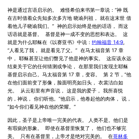
神是通过言语启示的。 难怪希伯来书第一章说：“神 既
在古时借着众先知多次多方地 晓谕列祖， 就在这末世 借
着他儿子晓谕我们。” 神的启示始终是他的话语， 而这
话语就是基督。 基督是神一成不变的思想和表达。 这
就是为什么耶稣在《以赛亚书》中说：
约翰福音 14:9
,
“人看见了我， 就是看见了父。” 在马太福音第 17 章
中， 耶稣甚至让他们瞥见了他是神的事实。 这应该永远
结束关于它的任何猜测或争论， 在那里我们发现主耶稣
基督启示自己。马太福音第 17 章，变容。 第 2 节，“他
在他们面前变了形像，脸面明亮如日头， 衣裳洁白如
光。 从云彩里有声音说， 这是我的爱子， 我所喜悦
的，神说， 你们听他。”他启示，他卷起他的肉体， 说，
“如今你们看见神在他的荣耀。”
因此，圣子是上帝唯一完美的代表。 人类不是。他们是
有瑕疵的形象。 即使在基督里恢复了， 他们也不够完
美。 只有在基督里，上帝才是绝对完美的。 在
哥林多