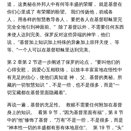
道， 这奥秘在外邦人中有何等丰盛的荣耀， 就是基督在
你们心里成了 有荣耀的盼望。 我们传扬他，劝戒各
人， 用各样的智慧教导各人， 要把各人在基督耶稣里完
完全全地引到神面前。” 除了基督以外，不需要任何东西
来使人达到完美。保罗反对这些异端的神学，他们
说， “基督加上知识加上特殊的异象加上崇拜天使， 等
等。”一个人可以在基督耶稣里达到完美。
第 2 章第 2 节进一步阐述了保罗的论点， “要叫他们的
心得安慰， 因爱心互相联络， 以致丰丰富富地在悟性中
有充足的信心，使他们真知道 神 、父、基督的奥秘。所
藏的一切智慧知识 ”，不是一些，也不是很多，而是“一
切宝藏都在基督里面隐藏着”。
再说一遍，基督的充足性。 救赎不需要任何附加在基督
身上的知识。 看第 9 节，“因为基督里面有福”，第 8 节
中的“他”修饰了基督， “万有”不是一些，不是很多，而是
“神本性一切的丰盛都有形有体地居住”。 第 19 节，“头”