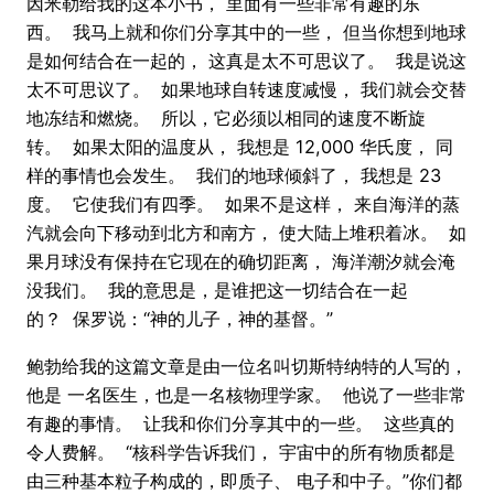
因米勒给我的这本小书， 里面有一些非常有趣的东
西。 我马上就和你们分享其中的一些， 但当你想到地球
是如何结合在一起的， 这真是太不可思议了。 我是说这
太不可思议了。 如果地球自转速度减慢， 我们就会交替
地冻结和燃烧。 所以，它必须以相同的速度不断旋
转。 如果太阳的温度从， 我想是 12,000 华氏度， 同
样的事情也会发生。 我们的地球倾斜了， 我想是 23
度。 它使我们有四季。 如果不是这样， 来自海洋的蒸
汽就会向下移动到北方和南方， 使大陆上堆积着冰。 如
果月球没有保持在它现在的确切距离， 海洋潮汐就会淹
没我们。 我的意思是，是谁把这一切结合在一起
的？ 保罗说：“神的儿子，神的基督。”
鲍勃给我的这篇文章是由一位名叫切斯特纳特的人写的，
他是 一名医生，也是一名核物理学家。 他说了一些非常
有趣的事情。 让我和你们分享其中的一些。 这些真​​的
令人费解。 “核科学告诉我们， 宇宙中的所有物质都是
由三种基本粒子构成的，即质子、 电子和中子。”你们都