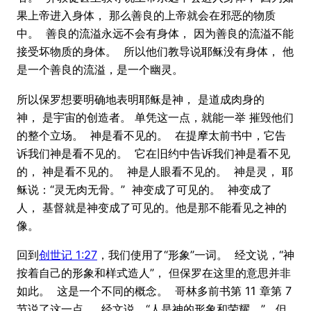
果上帝进入身体， 那么善良的上帝就会在邪恶的物质
中。 善良的流溢永远不会有身体， 因为善良的流溢不能
接受坏物质的身体。 所以他们教导说耶稣没有身体， 他
是一个善良的流溢，是一个幽灵。
所以保罗想要明确地表明耶稣是神， 是道成肉身的
神， 是宇宙的创造者。 单凭这一点，就能一举 摧毁他们
的整个立场。 神是看不见的。 在提摩太前书中，它告
诉我们神是看不见的。 它在旧约中告诉我们神是看不见
的， 神是看不见的。 神是人眼看不见的。 神是灵， 耶
稣说：“灵无肉无骨。” 神变成了可见的。 神变成了
人， 基督就是神变成了可见的。他是那不能看见之神的
像。
回到
创世记 1:27
，我们使用了“形象”一词。 经文说，“神
按着自己的形象和样式造人”， 但保罗在这里的意思并非
如此。 这是一个不同的概念。 哥林多前书第 11 章第 7
节说了这一点 。经文说，“人是神的形象和荣耀。” 但