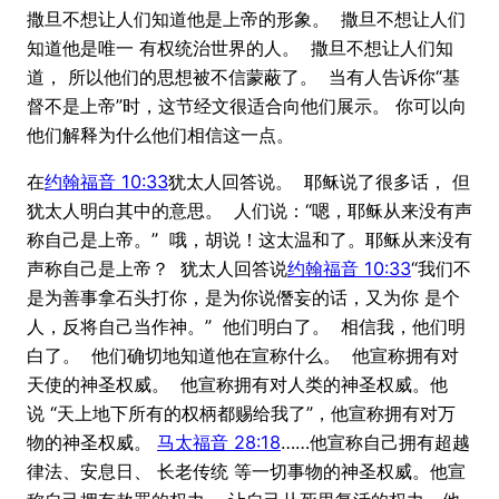
撒旦不想让人们知道他是上帝的形象。 撒旦不想让人们
知道他是唯一 有权统治世界的人。 撒旦不想让人们知
道， 所以他们的思想被不信蒙蔽了。 当有人告诉你“基
督不是上帝”时，这节经文很适合向他们展示。 你可以向
他们解释为什么他们相信这一点。
在
约翰福音 10:33
犹太人回答说。 耶稣说了很多话， 但
犹太人明白其中的意思。 人们说：“嗯，耶稣从来没有声
称自己是上帝。” 哦，胡说！这太温和了。耶稣从来没有
声称自己是上帝？ 犹太人回答说
约翰福音 10:33
“我们不
是为善事拿石头打你，是为你说僭妄的话，又为你 是个
人，反将自己当作神。” 他们明白了。 相信我，他们明
白了。 他们确切地知道他在宣称什么。 他宣称拥有对
天使的神圣权威。 他宣称拥有对人类的神圣权威。他
说 “天上地下所有的权柄都赐给我了”，他宣称拥有对万
物的神圣权威。
马太福音 28:18
……他宣称自己拥有超越
律法、安息日、 长老传统 等一切事物的神圣权威。他宣