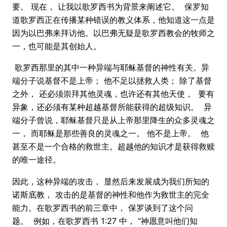
要。 现在， 让我以歌罗西书为背景来阐述它。 保罗知
道歌罗西正在传播某种错误的教义体系，他知道这一点是
因为以巴弗来拜访他。以巴弗无疑是歌罗西教会的牧师之
一，也可能是其创始人。
歌罗西那里的其中一种异端与耶稣基督的神性有关。异
端分子说基督不是上帝； 他不足以拯救人类； 除了基督
之外， 还必须崇拜其他灵魂，也许还有其他天使， 要有
异象，还必须有某种超越基督所能获得的超级知识。 异
端分子曾说，耶稣基督只是从上帝那里降生的众多灵魂之
一， 而耶稣是那些善良的灵魂之一。 他不是上帝。 他
甚至不是一个合格的救世主。超越他的知识才是获得救赎
的唯一途径。
因此，这种异端的攻击， 显然后来发展成为我们所知的
诺斯底教， 攻击的是基督的神性和他作为救世主的完全
能力。在歌罗西书的前三章中， 保罗谈到了这个问
题。 例如，在歌罗西书 1:27 中， “神愿意叫他们知