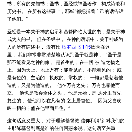
书，所有的先知书；圣书，圣经或神圣著作，构成诗歌和
历史书。 在所有这些事上，耶稣“都把指着自己的话告诉
了他们。”
圣经是一本关于神的启示和基督降临人世的书，是关于神
成为人的书。 但在圣经中， 在神的话语中，关于神成为
人的所有陈述中， 没有比
歌罗西书 1:15
因为在这
里， 我们非常非常清楚地认识到圣子就是神 。 “圣子是
那不能看见之神的像， 是首生的，在一切 被 造之物之
上。因为天上、地上万有；能看见的、不能看见的； 或
是有位的、主治的、执政的、掌权的； 一概都是藉着他
造的，又是为他造的。 他在万有之先； 万有也靠他而
立。 他也是教会全体之头 。他是元始，是 从死里首先
复生的， 使他可以在凡有的 之上居首位。 因为父喜欢
叫一切的丰盛在他里面居住。”
这句话意义重大， 对于理解基督教 信仰和消除 对我们的
主耶稣基督到底是谁的任何困惑来说，这句话至关重