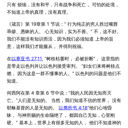
只有 烦恼，没有和平，只有战争和死亡， 可怕的处境，
不知道上帝的真理，没有真理。
《箴言》第 19章第 1 节说：“ 行为纯正的穷人胜过嘴唇
乖僻、愚昧的人。 心无知识，实为不善。” 不，这不好。
我们不能没有知识而活，因为我们必须知道 上帝的旨
意，这样我们才能服从， 并得到祝福。
在
以赛亚书 27:11
, “树枝枯萎时， 必被折断”， 这里指的
是带走以色列并让以色列接受审判。 “妇女们来将树枝点
燃， 因为这是一群不懂事的人。” 以色列的问题是他们不
知道。
何西阿在第 4 章第 6 节中说：“我的人民因无知而灭
亡。”人们是无知的。 当然，我们知道不信的世界， 没有
耶稣基督的人是无知的。
以弗所书 4:18
“他们心地昏
昧， 与神所赐的生命隔绝了， 都因自己无知，心里刚
硬。” 基本上，世界上有很多无知的人， 他们不知道神的