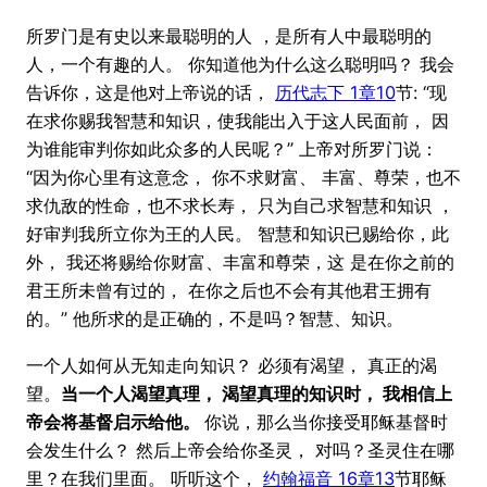
所罗门是有史以来最聪明的人 ，是所有人中最聪明的
人，一个有趣的人。 你知道他为什么这么聪明吗？ 我会
告诉你，这是他对上帝说的话，
历代志下 1章10
节: “现
在求你赐我智慧和知识，使我能出入于这人民面前， 因
为谁能审判你如此众多的人民呢？” 上帝对所罗门说：
“因为你心里有这意念， 你不求财富、 丰富、尊荣，也不
求仇敌的性命，也不求长寿， 只为自己求智慧和知识 ，
好审判我所立你为王的人民。 智慧和知识已赐给你，此
外， 我还将赐给你财富、丰富和尊荣，这 是在你之前的
君王所未曾有过的， 在你之后也不会有其他君王拥有
的。” 他所求的是正确的，不是吗？智慧、知识。
一个人如何从无知走向知识？ 必须有渴望， 真正的渴
望。
当一个人渴望真理， 渴望真理的知识时， 我相信上
帝会将基督启示给他。
你说，那么当你接受耶稣基督时
会发生什么？ 然后上帝会给你圣灵， 对吗？圣灵住在哪
里？在我们里面。 听听这个，
约翰福音 16章13
节耶稣