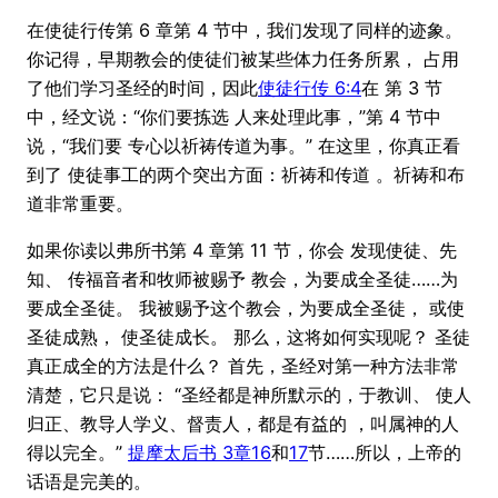
在使徒行传第 6 章第 4 节中，我们发现了同样的迹象。
你记得，早期教会的使徒们被某些体力任务所累， 占用
了他们学习圣经的时间，因此
使徒行传 6:4
在 第 3 节
中，经文说：“你们要拣选 人来处理此事，”第 4 节中
说，“我们要 专心以祈祷传道为事。” 在这里，你真正看
到了 使徒事工的两个突出方面：祈祷和传道 。祈祷和布
道非常重要。
如果你读以弗所书第 4 章第 11 节，你会 发现使徒、先
知、 传福音者和牧师被赐予 教会，为要成全圣徒……为
要成全圣徒。 我被赐予这个教会，为要成全圣徒， 或使
圣徒成熟， 使圣徒成长。 那么，这将如何实现呢？ 圣徒
真正成全的方法是什么？ 首先，圣经对第一种方法非常
清楚，它只是说： “圣经都是神所默示的，于教训、 使人
归正、教导人学义、督责人，都是有益的 ，叫属神的人
得以完全。”
提摩太后书 3章16
和
17
节……所以，上帝的
话语是完美的。