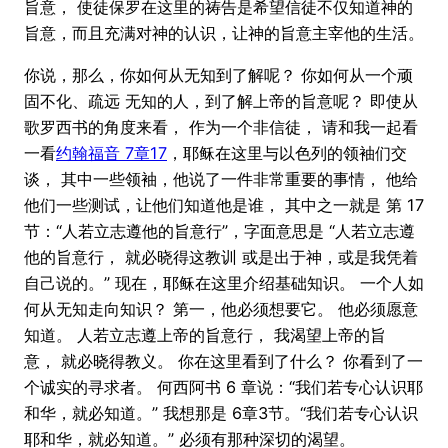
旨意， 使徒保罗在这里的祷告是希望信徒不仅知道神的
旨意，而且充满对神的认识，让神的旨意主宰他的生活。
你说，那么，你如何从无知到了解呢？ 你如何从一个顽
固不化、疏远 无知的人，到了解上帝的旨意呢？ 即使从
歌罗西书的角度来看， 作为一个非信徒， 请和我一起看
一看
约翰福音 7章17
，耶稣在这里与以色列的领袖们交
谈， 其中一些领袖，他说了一件非常重要的事情， 他给
他们一些测试，让他们知道他是谁， 其中之一就是 第 17
节：“人若立志遵他的旨意行”，字面意思是 “人若立志遵
他的旨意行， 就必晓得这教训 或是出于神，或是我凭着
自己说的。” 现在，耶稣在这里介绍基础知识。 一个人如
何从无知走向知识？ 第一，他必须想要它。 他必须愿意
知道。 人若立志遵上帝的旨意行， 我渴望上帝的旨
意， 就必晓得教义。 你在这里看到了什么？ 你看到了一
个诚实的寻求者。 何西阿书 6 章说：“我们若专心认识耶
和华，就必知道。” 我想那是 6章3节。“我们若专心认识
耶和华，就必知道。” 必须有那种深切的渴望。