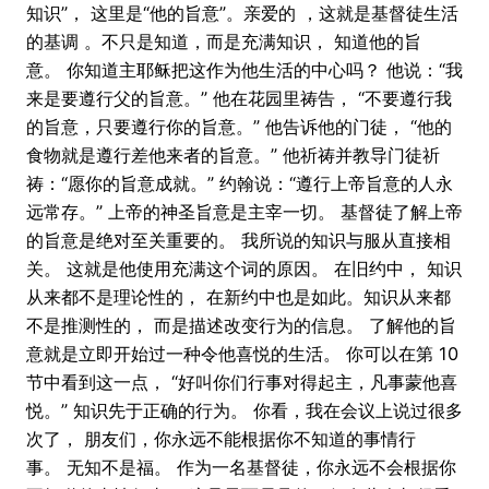
知识”， 这里是“他的旨意”。亲爱的 ，这就是基督徒生活
的基调 。不只是知道，而是充满知识， 知道他的旨
意。 你知道主耶稣把这作为他生活的中心吗？ 他说：“我
来是要遵行父的旨意。” 他在花园里祷告， “不要遵行我
的旨意，只要遵行你的旨意。” 他告诉他的门徒， “他的
食物就是遵行差他来者的旨意。” 他祈祷并教导门徒祈
祷：“愿你的旨意成就。” 约翰说：“遵行上帝旨意的人永
远常存。” 上帝的神圣旨意是主宰一切。 基督徒了解上帝
的旨意是绝对至关重要的。 我所说的知识与服从直接相
关。 这就是他使用充满这个词的原因。 在旧约中， 知识
从来都不是理论性的， 在新约中也是如此。知识从来都
不是推测性的， 而是描述改变行为的信息。 了解他的旨
意就是立即开始过一种令他喜悦的生活。 你可以在第 10
节中看到这一点， “好叫你们行事对得起主，凡事蒙他喜
悦。” 知识先于正确的行为。 你看，我在会议上说过很多
次了， 朋友们，你永远不能根据你不知道的事情行
事。 无知不是福。 作为一名基督徒，你永远不会根据你