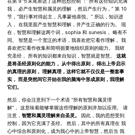
在第 9 节末尾表达了这种思想控制 ：“所有这些知识充满
我， 必产生智慧和属灵的理解 ，然后产生行为，” 第 10
节，“我行事对得起主，凡事蒙他喜悦。” 所以，知识进
入， 在我里面产生智慧和理解，并产生正确的行为。 现
在，智慧和理解这两个词，sophia 和 sunesis， 略有不
同。 智慧是一个宽泛的术语，我喜欢把它看作理解， 我
喜欢把它看作收集和简明扼要地组织原则的能力。 我研
究圣经， 所有的知识都来自知识，智慧就是智慧。
这就
是将圣经原则化的能力， 从中得出原则， 得出上帝启示
的真理的原则， 理解真理，这样它就不仅仅是一整套事
实， 而是突然间它开始在我的脑海中形成原则，我理解
它们。
然后，你会注意到下一个术语 “所有智慧和属灵理
解”， 这意味着能够掌握这些理解的原则并加以应用。 请
注意，
智慧和属灵理解来自圣灵。
因此，我的思想受到
控制，因为它充满了圣经。 然后，其中的所有真理在 我
心中综合和原则化，成为我心中的上帝智慧，然后当 我