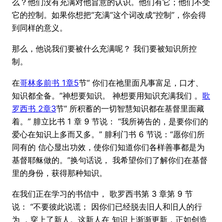
么？他们没有充满对他旨意的认识。他们有它；他们不受
它的控制。如果你想把“充满”这个词改成“控制”，你会得
到同样的意义。
那么，他说我们要被什么充满呢？ 我们要被知识所控
制。
在
哥林多前书 1章5
节“ 你们在祂里面凡事富足，口才、
知识都全备。”神想要知识。 神想要用知识充满我们 。
歌
罗西书 2章3
节“ 所积蓄的一切智慧知识都在基督里面藏
着。” 腓立比书 1 章 9 节说： “我所祷告的，是要你们的
爱心在知识上多而又多。” 腓利门书 6 节说：“愿你们所
同有的 信心显出功效，使你们知道你们各样善事都是为
基督耶稣做的。”换句话说， 我希望你们了解你们在基督
里的身份，获得那种知识。
在我们正在学习的书信中， 歌罗西书第 3 章第 9 节
说： “不要彼此说谎； 因你们已经脱去旧人和旧人的行
为 ，穿上了新人。这新人在 知识上渐渐更新，正如创造