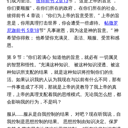
们成为圣洁。”
彼得前书 2章13
节，“这是上帝的旨意 ，
你们要顺服”，在你们所在的政府， 在你们所在的社会。
彼得前书 4 章说： “你们为上帝的旨意受苦。” 上帝的旨
意是，你用真理打击世界，你会遭受一些虐待。
帖撒罗
尼迦前书 5章18
节“ 凡事谢恩，因为这是神的旨意。” 神
希望你得救； 他希望你充满灵、 圣洁、顺服、受苦和感
恩。
第 9 节：“你们若满心 知道他的旨意，就必有 一切属灵
的智慧和悟性。”充满这种知识、 被这种知识浸透、被这
种知识所支配的结果 ，就是这种知识将控制你们的生
活。如果认识我的人认为我现在与以前有什么不同，那有
一件事造成了不同，那就是上帝的灵教导了我上帝的真
理，上帝的真理支配着我的思维模式。无论我怎么想，都
会影响我的行为，不是吗？
服从……服从是自我控制的结果， 对吧？现在听我说，自
我控制是思想控制的结果。 思想控制由知识决定。保罗