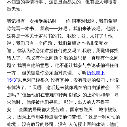
不知道的事情行事， 这是显而易见的，但有些人却很看
重无知。
我记得有一次接受采访时，一位 同事对我说，我们希望
你能写一本书。 我说——好吧， 我们来谈谈吧。 他说，
这将是一本关于罗马书的书。 我说，哦，太好了！他
说，我们只有一个问题， 我们希望这本书非常受欢
迎， 你认为你必须讲授任何教义吗？ 我说，我觉得你找
错人了。 教义有什么问题？ 我的意思是，真理有什么问
题？ 我明白他的意思， 他不想让我参与争论或偏袒任何
一方， 但关键是你必须面对真理。 听听
历代志下
15:3
“以色列已经很久 没有真神，没有教导的祭司，也没
有律法了。” 天哪，这听起来就像现在的自由派教会， 不
是吗？“但当他们在苦难中转向 以色列的上帝耶和华，寻
求他时， 他便被他们寻见。 那时，出入的人不得平
安 ， 全国的居民都大受苦难， 国家被毁灭， 城市被毁
灭， 因为上帝用各种逆境使他们苦恼。” 这是一种可怕的
处境， 没有教导的祭司，没有 人传授上帝的律法，他们