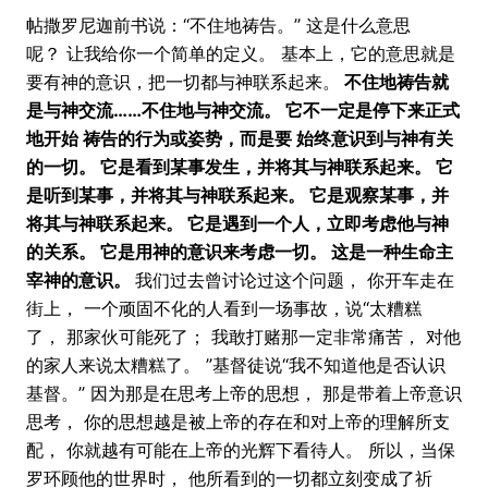
帖撒罗尼迦前书说：“不住地祷告。” 这是什么意思
呢？ 让我给你一个简单的定义。 基本上，它的意思就是
要有神的意识，把一切都与神联系起来。
不住地祷告就
是与神交流……不住地与神交流。 它不一定是停下来正式
地开始 祷告的行为或姿势，而是要 始终意识到与神有关
的一切。 它是看到某事发生，并将其与神联系起来。 它
是听到某事，并将其与神联系起来。 它是观察某事，并
将其与神联系起来。 它是遇到一个人，立即考虑他与神
的关系。 它是用神的意识来考虑一切。 这是一种生命主
宰神的意识。
我们过去曾讨论过这个问题， 你开车走在
街上， 一个顽固不化的人看到一场事故，说“太糟糕
了， 那家伙可能死了； 我敢打赌那一定非常痛苦， 对他
的家人来说太糟糕了。 ”基督徒说“我不知道他是否认识
基督。” 因为那是在思考上帝的思想， 那是带着上帝意识
思考， 你的思想越是被上帝的存在和对上帝的理解所支
配， 你就越有可能在上帝的光辉下看待人。 所以，当保
罗环顾他的世界时， 他所看到的一切都立刻变成了祈