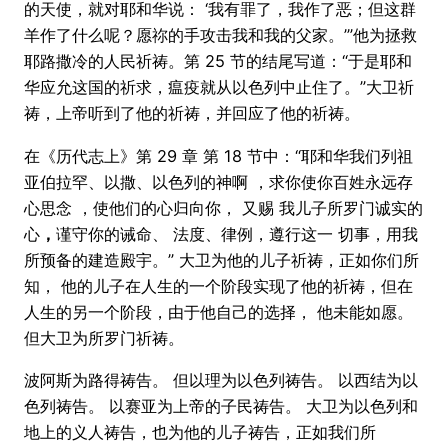
的天使，就对耶和华说： ‘我有罪了，我作了恶；但这群
羊作了什么呢？愿祢的手攻击我和我的父家。’”他为拯救
耶路撒冷的人民祈祷。第 25 节的结尾写道：“于是耶和
华应允这国的祈求，瘟疫就从以色列中止住了。”大卫祈
祷，上帝听到了他的祈祷，并回应了他的祈祷。
在《历代志上》第 29 章 第 18 节中：“耶和华我们列祖
亚伯拉罕、以撒、以色列的神啊 ，求你使你百姓永远存
心思念 ，使他们的心归向你， 又赐 我儿子所罗门诚实的
心
，
谨守你的诫命、 法度、律例，遵行这一 切事，用我
所预备的建造殿宇。” 大卫为他的儿子祈祷，正如你们所
知， 他的儿子在人生的一个阶段实现了他的祈祷，但在
人生的另一个阶段，由于他自己的选择， 他未能如愿。
但大卫为所罗门祈祷。
波阿斯为路得祷告。 但以理为以色列祷告。 以西结为以
色列祷告。 以赛亚为上帝的子民祷告。 大卫为以色列和
地上的义人祷告，也为他的儿子祷告，正如我们所