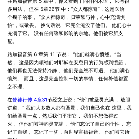
在路加福音第 5 章中，你又看到了同样的术语， 它有很
多用法， 但在 5章26节 中：“众人都惊奇”，这是医治一
个瘸子的事， “众人都惊奇，归荣耀与神，心中充满惧
怕”，或敬畏。 换句话说，它完全淹没了他们。 他们心中
充满了它。 没有任何缓和影响的余地。他们被它所支
配。
路加福音第 6 章第 11 节说： “他们就满心愤怒。”当
然， 这是因为领袖们对耶稣在安息日的行为感到愤怒，
他们再也无法保持冷静， 他们完全怒不可遏。 他们满心
愤怒。 而且，这是完全控制一切的事情，任何补偿都置
之不理。
在
使徒行传 4章31
节经文上说：“他们被圣灵充满 ，放胆
讲道。” 我们大多数人都有圣灵，我们自己也在 这里，我
们给圣灵一点，然后我们平衡它， 我们不想做得过
火， 但他们被神的灵充满， 他们忘记了自己的个性， 忘
记了自我， 忘记了一切，向世界宣扬福音。 他们被它所