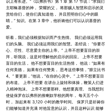
识上有长进。”《以弗所书》第 1 章 第 17 节说：“求我们
主耶稣基督的神， 荣耀的父， 将那赐人智慧和启示的灵
赏给你们，使你们真知道他， 并且照明你们心中的眼
睛，” 知识。在第 3 章中，他祈祷他们可以认识基督的
爱。
听着，我们必须根据知识而产生热情。 我们必须运用我
们的头脑。 我们必须运用我们的智慧。圣经说： “你要尽
心、尽性、尽意爱主你的上帝。” 上帝不想要盲目的崇
拜，听我说，这是对理解他的启示的回应。 上帝不想要
盲目的生活， 他不想要盲目的生活热情， 他说：“如果有
任何美德， 如果有任何赞美， 思考这些事情，”腓立比书
4。“ 要更新，”他说，“在你的心灵中。” 上帝不想要盲目
的布道。 上帝不想要 在讲台上旋转和体操，鞭策人们进
入精神泡沫。 上帝不想要那样。他想要真理。 当我想到
使徒保罗在以弗所的推喇奴学校的两年， 每天五个小
时， 加起来有 3,120 小时的教学时间。 保罗只是祈祷你
们能够知道并充满 对他旨意的认识，并且这种认识 能够