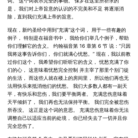
词。 这个词表示完全的事物。 保罗在这里所祈求的
是， 我们对上帝旨意的认识的不完美和不足 将逐渐消
除，直到我们充满上帝的旨意。
现在，新约圣经中用到“充满”这个词， 用于一些有趣的
例子， 特别是在福音书中， 我给你们举几个例子，帮助
你们理解它的含义。 约翰福音第 16 章第 6 节 说：“只因
我将这事告诉你们， 你们就满心忧愁。” 现在，我以前教
过你们这个， 我希望你们听听它的含义， 忧愁充满了你
们的心， 这意味着忧愁完全控制 并主宰了那里个别门徒
的生活， 而这些人就在楼上的房间里， 所以他们再也无
法用快乐来抵消他们的忧愁。 我们大多数人都有一副天
平，有快乐和悲伤，我们要平衡两者。 充满悲伤意味着
天平倾斜了， 我们再也无法保持平衡。 我们完全被悲伤
所吞没。 这正是这个词的意思。 充满悲伤意味着你无法
调整自己以适应当前的处境， 你已经失去了一切并且你
完全悲伤了。