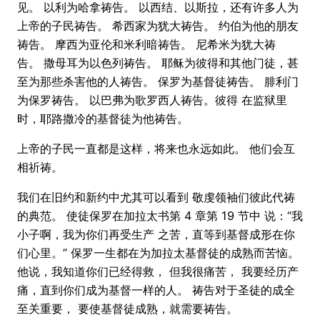
见。 以利为哈拿祷告。 以西结、以斯拉，还有许多人为
上帝的子民祷告。 希西家为犹大祷告。 约伯为他的朋友
祷告。 摩西为亚伦和米利暗祷告。 尼希米为犹大祷
告。 撒母耳为以色列祷告。 耶稣为彼得和其他门徒，甚
至为那些杀害他的人祷告。 保罗为基督徒祷告。 腓利门
为保罗祷告。 以巴弗为歌罗西人祷告。彼得 在监狱里
时，耶路撒冷的基督徒为他祷告。
上帝的子民一直都是这样，将来也永远如此。 他们会互
相祈祷。
我们在旧约和新约中尤其可以看到 敬虔领袖们彼此代祷
的典范。 使徒保罗在加拉太书第 4 章第 19 节中 说：“我
小子啊，我为你们再受生产 之苦，直等到基督成形在你
们心里。” 保罗一生都在为加拉太基督徒的成熟而苦恼。
他说，我知道你们已经得救， 但我很痛苦， 我要经历产
痛，直到你们成为基督一样的人。 祷告对于圣徒的成全
至关重要， 要使基督徒成熟，就需要祷告。