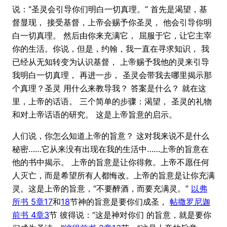
说：“圣灵会引导你们明白一切真理。” 首先是渴望，基
督显现， 接受基督，上帝会赐予你圣灵， 他会引导你明
白一切真理。 然后由你来充满它， 屈服于它，让它主宰
你的生活。你说，但是，约翰，我一直在寻求知识， 我
已经从无知转变为认识基督， 上帝赐予我他的灵来引导
我明白一切真理， 再进一步， 圣灵会带我去哪里揭示那
个真理？圣灵 用什么来教导我？ 答案是什么？ 就在这
里，上帝的话语。 三个简单的步骤：渴望， 圣灵的礼物
和对上帝话语的研究。 这是上帝旨意的启示。
人们说，你怎么知道上帝的旨意？ 这对我来说不是什么
秘密……它从来没有出现在我的生活中……上帝的旨意在
他的书中揭示。 上帝的旨意是让你得救。上帝不愿任何
人灭亡，而是希望所有人都悔改。上帝的旨意是让你充满
灵。这是上帝的旨意，“不要醉酒，而要充满灵。”
以弗
所书 5章17
和
18
节神的旨意是要你们成圣，
帖撒罗尼迦
前书 4章3
节 彼得说：“这是神对你们 的旨意，就是要你