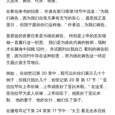
人恳求、祷告、代求、祝谢。”
在希伯来书的结尾， 作者在第13章第18节中说道：“为我
们祷告，因为我们自觉凡事有无亏的良心， 愿意按正直
度日， 但我宁愿劝你们这样做。” 作者说，为我们祷告。
基督徒的首要任务是为彼此祷告。 特别是上帝的忠实领
袖一直履行这一职责。 我们是为彼此代祷的牧师，我刚
才在脑海中回顾 旧约， 并试图列出我自己 看到的祷告职
责，因为旧约中存在这种职责 ，而为彼此祷告这一特定
主题占据主导地位。
例如， 在创世记第 20 章中，我可以向你们展示几十个
例子，但我只指出几个，创世记第 20 章 第 17 节：“ 亚
伯拉罕向上帝祈祷，上帝就医好了亚比米勒。” 在这里，
亚伯拉罕为某人祈祷，上帝回应了。他医好了亚比米
勒、 他的妻子、他的女仆，她们生了孩子。
在撒母耳记下第 24 章第 17 节中：“大卫 看见击杀百姓