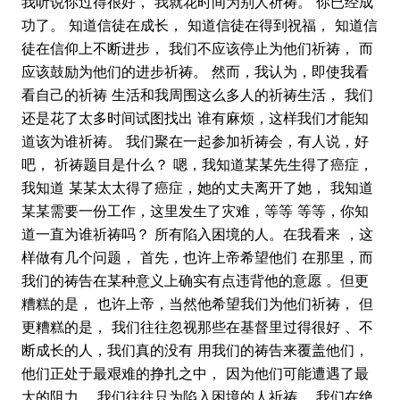
我听说你过得很好， 我就花时间为别人祈祷。 你已经成
功了。 知道信徒在成长， 知道信徒在得到祝福， 知道信
徒在信仰上不断进步， 我们不应该停止为他们祈祷， 而
应该鼓励为他们的进步祈祷。 然而，我认为，即使我看
看自己的祈祷 生活和我周围这么多人的祈祷生活， 我们
还是花了太多时间试图找出 谁有麻烦，这样我们才能知
道该为谁祈祷。 我们聚在一起参加祈祷会，有人说，好
吧， 祈祷题目是什么？ 嗯，我知道某某先生得了癌症，
我知道 某某太太得了癌症，她的丈夫离开了她， 我知道
某某需要一份工作，这里发生了灾难，等等 等等，你知
道一直为谁祈祷吗？ 所有陷入困境的人。在我看来 ，这
样做有几个问题， 首先，也许上帝希望他们 在那里，而
我们的祷告在某种意义上确实有点违背他的意愿 。但更
糟糕的是， 也许上帝，当然他希望我们为他们祈祷， 但
更糟糕的是， 我们往往忽视那些在基督里过得很好 、不
断成长的人，我们真的没有 用我们的祷告来覆盖他们，
他们正处于最艰难的挣扎之中， 因为他们可能遭遇了最
大的阻力。 我们往往只为陷入困境的人祈祷。 我们在绝