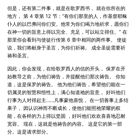
但是，还有第二件事，就是在歌罗西书， 就在你所在的
地方， 第 4 章第 12 节：“有你们那里的人，作基督耶稣
仆人的以巴弗问你们安。他常为你们竭力地祈求，愿你们
在神一切的旨意上得以完全、充足，可以站立得住。” 在
那里你会看到与使徒行传第 6 章中相同的两件事。 使徒
说，我们将献身于圣言，为你们祈祷。 成全圣徒需要祈
祷和圣言。
因此，你会发现，在给歌罗西人的信的开头， 保罗在开
始教导之前，为他们祷告，并提醒他们那次祷告。 你知
道，这是保罗的祷告。 他为他们祷告，希望他们能在一
切属灵的智慧和悟性上，满心知道祂的旨意， 好叫他们
行事为人对得起主……凡事蒙他喜悦， 在一切善事上多结
果子， 因认识神而不断成长，使他们能照祂荣耀的权
能，在各样的力上得以坚固 ，好叫他们欢欢喜喜地忍耐
宽容。 现在，这就是他祷告的内容。 这是它的第一部
分。这是请求部分。