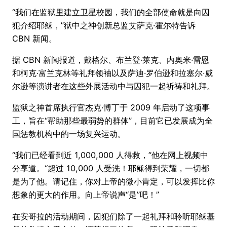
“我们在监狱里建立卫星校园，我们的全部使命就是向囚
犯介绍耶稣，”狱中之神创新总监艾萨克·霍尔特告诉
CBN 新闻。
据 CBN 新闻报道，戴格尔、布兰登·莱克、内奥米·雷恩
和柯克·富兰克林等礼拜领袖以及萨迪·罗伯逊和拉塞尔·威
尔逊等演讲者在这些外展活动中与囚犯一起祈祷和礼拜。
监狱之神首席执行官杰克·博丁于 2009 年启动了这项事
工，旨在“帮助那些最弱势的群体”，目前它已发展成为全
国惩教机构中的一场复兴运动。
“我们已经看到近 1,000,000 人得救，”他在网上视频中
分享道。“超过 10,000 人受洗！耶稣得到荣耀，一切都
是为了他。请记住，你对上帝的微小肯定，可以发挥比你
想象的更大的作用。向上帝说声“是”吧！”
在安哥拉的活动期间，囚犯们除了一起礼拜和聆听耶稣基