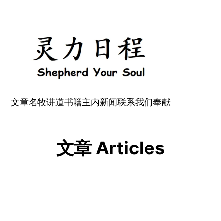
文章
名牧讲道
书籍
主内新闻
联系我们
奉献
文章 Articles